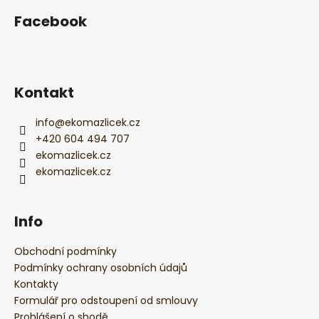
á
Facebook
p
a
t
í
Kontakt
info
@
ekomazlicek.cz
+420 604 494 707
ekomazlicek.cz
ekomazlicek.cz
Info
Obchodní podmínky
Podmínky ochrany osobních údajů
Kontakty
Formulář pro odstoupení od smlouvy
Prohlášení o shodě