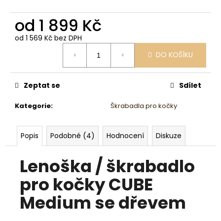
od
1 899 Kč
od
1 569 Kč
bez DPH
Měrná
DO KOŠÍKU
cena:
Zeptat se
Sdílet
Kategorie
:
Škrabadla pro kočky
Popis
Podobné (4)
Hodnocení
Diskuze
Lenoška / škrabadlo
pro kočky CUBE
Medium se dřevem