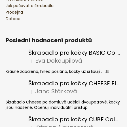
Jak pečovat o škrabadla
Prodejna
Dotace
Poslední hodnocení produktů
Škrabadlo pro kočky BASIC Colour
Eva Dokoupilová
|
Hodnocení produktu je 5 z 5 hvězdiček.
Krásně zabaleno, hned posláno, kočky už si libují ... 👍🏻
Škrabadlo pro kočky CHEESE ELIPSE colour
Jana Stárková
|
Hodnocení produktu je 5 z 5 hvězdiček.
Škrabadlo Cheese po domluvě udělali dvoupatrové, kočky
jsou nadšené. Oceňuji individuální přístup.
Škrabadlo pro kočky CUBE Colour