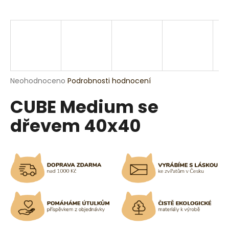
a
j
í
t
?
Průměrné
Neohodnoceno
Podrobnosti hodnocení
hodnocení
CUBE Medium se
produktu
je
HLEDAT
dřevem 40x40
0,0
z
5
hvězdiček.
D
o
p
o
r
u