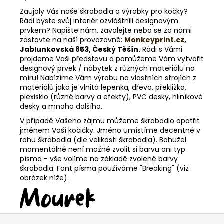
Zaujaly Vás naše škrabadla a výrobky pro kočky?
Rádi byste svůj interiér ozvláštnili designovým
prvkem? Napište nám, zavolejte nebo se za námi
zastavte na naší provozovně:
Monkeyprint.cz
,
Jablunkovská 853, Český Těšín.
Rádi s Vámi
projdeme Vaši představu a pomůžeme Vám vytvořit
designový prvek / nábytek z různých materiálu na
míru! Nabízíme Vám výrobu na vlastních strojích z
materiálů jako je vlnitá lepenka, dřevo, překližka,
plexisklo (různé barvy a efekty), PVC desky, hliníkové
desky a mnoho dalšího.
V případě Vašeho zájmu můžeme škrabadlo opatřit
jménem Vaší kočičky. Jméno umístíme decentně v
rohu škrabadla (dle velikosti škrabadla). Bohužel
momentálně není možné zvolit si barvu ani typ
písma - vše volíme na základě zvolené barvy
škrabadla. Font písma používáme "Breaking" (viz
obrázek níže).
Z