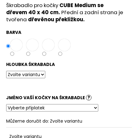
č
Škrabadlo pro kočky
CUBE Medium se
u
dřevem
40
x 40 cm.
Přední a zadní strana je
j
tvořena
dřevěnou překližkou.
e
m
BARVA
e
HLOUBKA ŠKRABADLA
JMÉNO VAŠÍ KOČKY NA ŠKRABADLE
?
Můžeme doručit do:
Zvolte variantu
Zvolte variantu