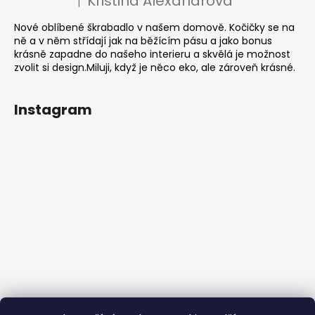
Kristina Alexandrová
|
Hodnocení produktu je 5 z 5 hvězdiček.
Nové oblíbené škrabadlo v našem domově. Kočičky se na
ně a v něm střídají jak na běžícím pásu a jako bonus
krásně zapadne do našeho interieru a skvělá je možnost
zvolit si design.Miluji, když je něco eko, ale zároveň krásné.
Instagram