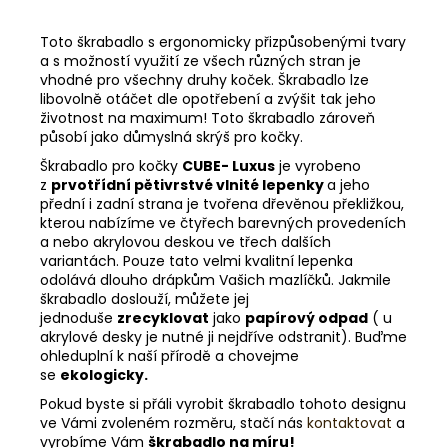
Toto škrabadlo s ergonomicky přizpůsobenými tvary
a s možností využití ze všech různých stran je
vhodné pro všechny druhy koček. Škrabadlo lze
libovolně otáčet dle opotřebení a zvýšit tak jeho
životnost na maximum! Toto škrabadlo zároveň
působí jako důmyslná skrýš pro kočky.
Škrabadlo pro kočky
CUBE- Luxus
je vyrobeno
z
prvotřídní pětivrstvé vlnité lepenky
a jeho
přední i zadní strana je tvořena dřevěnou překližkou,
kterou nabízíme ve čtyřech barevných provedeních
a nebo akrylovou deskou ve třech dalších
variantách. Pouze tato velmi kvalitní lepenka
odolává dlouho drápkům Vašich mazlíčků. Jakmile
škrabadlo doslouží, můžete jej
jednoduše
zrecyklovat
jako
papírový odpad
( u
akrylové desky je nutné ji nejdříve odstranit). Buďme
ohleduplní k naší přírodě a chovejme
se
ekologicky.
Pokud byste si přáli vyrobit škrabadlo tohoto designu
ve Vámi zvoleném rozměru, stačí nás
kontaktovat
a
vyrobíme Vám
škrabadlo na míru!