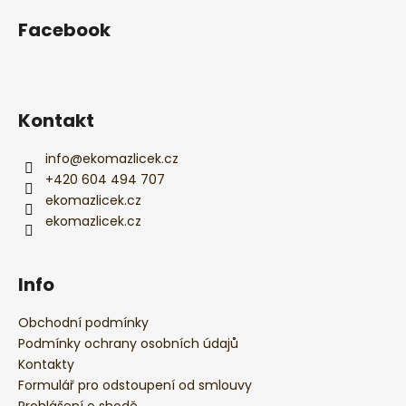
á
Facebook
p
a
t
í
Kontakt
info
@
ekomazlicek.cz
+420 604 494 707
ekomazlicek.cz
ekomazlicek.cz
Info
Obchodní podmínky
Podmínky ochrany osobních údajů
Kontakty
Formulář pro odstoupení od smlouvy
Prohlášení o shodě