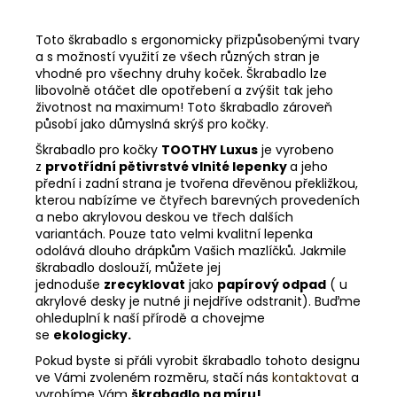
Toto škrabadlo s ergonomicky přizpůsobenými tvary
a s možností využití ze všech různých stran je
vhodné pro všechny druhy koček. Škrabadlo lze
libovolně otáčet dle opotřebení a zvýšit tak jeho
životnost na maximum! Toto škrabadlo zároveň
působí jako důmyslná skrýš pro kočky.
Škrabadlo pro kočky
TOOTHY Luxus
je vyrobeno
z
prvotřídní pětivrstvé vlnité lepenky
a jeho
přední i zadní strana je tvořena dřevěnou překližkou,
kterou nabízíme ve čtyřech barevných provedeních
a nebo akrylovou deskou ve třech dalších
variantách. Pouze tato velmi kvalitní lepenka
odolává dlouho drápkům Vašich mazlíčků. Jakmile
škrabadlo doslouží, můžete jej
jednoduše
zrecyklovat
jako
papírový odpad
( u
akrylové desky je nutné ji nejdříve odstranit). Buďme
ohleduplní k naší přírodě a chovejme
se
ekologicky.
Pokud byste si přáli vyrobit škrabadlo tohoto designu
ve Vámi zvoleném rozměru, stačí nás
kontaktovat
a
vyrobíme Vám
škrabadlo na míru!