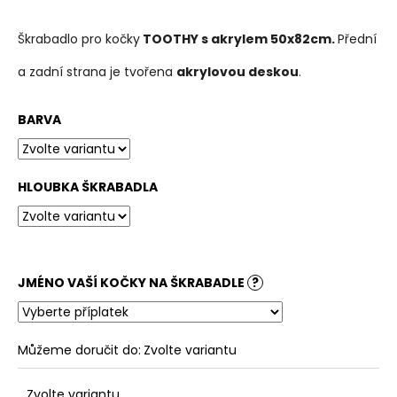
č
u
j
Škrabadlo pro kočky
TOOTHY
s akrylem 50x82cm
.
Přední
e
a zadní strana je tvořena
akrylovou deskou
.
m
e
BARVA
HLOUBKA ŠKRABADLA
JMÉNO VAŠÍ KOČKY NA ŠKRABADLE
?
Můžeme doručit do:
Zvolte variantu
Zvolte variantu