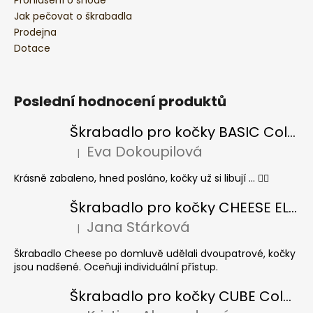
Jak pečovat o škrabadla
Prodejna
Dotace
Poslední hodnocení produktů
Škrabadlo pro kočky BASIC Colour
Eva Dokoupilová
|
Hodnocení produktu je 5 z 5 hvězdiček.
Krásně zabaleno, hned posláno, kočky už si libují ... 👍🏻
Škrabadlo pro kočky CHEESE ELIPSE colour
Jana Stárková
|
Hodnocení produktu je 5 z 5 hvězdiček.
Škrabadlo Cheese po domluvě udělali dvoupatrové, kočky
jsou nadšené. Oceňuji individuální přístup.
Škrabadlo pro kočky CUBE Colour