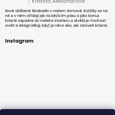
Kristina Alexandrová
|
Hodnocení produktu je 5 z 5 hvězdiček.
Nové oblíbené škrabadlo v našem domově. Kočičky se na
ně a v něm střídají jak na běžícím pásu a jako bonus
krásně zapadne do našeho interieru a skvělá je možnost
zvolit si design.Miluji, když je něco eko, ale zároveň krásné.
Instagram