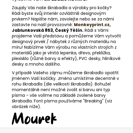
Zaujaly Vás naše škrabadla a výrobky pro kočky?
Rádi byste svůj interiér ozvláštnili designovým
prvkem? Napište nám, zavolejte nebo se za námi
zastavte na naší provozovně:
Monkeyprint.cz
,
Jablunkovská 853, Český Těšín.
Rádi s Vámi
projdeme Vaši představu a pomůžeme Vám vytvořit
designový prvek / nábytek z různých materiálu na
míru! Nabízíme Vám výrobu na vlastních strojích z
materiálů jako je vlnitá lepenka, dřevo, překližka,
plexisklo (různé barvy a efekty), PVC desky, hliníkové
desky a mnoho dalšího.
V případě Vašeho zájmu můžeme škrabadlo opatřit
jménem Vaší kočičky. Jméno umístíme decentně v
rohu škrabadla (dle velikosti škrabadla). Bohužel
momentálně není možné zvolit si barvu ani typ
písma - vše volíme na základě zvolené barvy
škrabadla. Font písma používáme "Breaking" (viz
obrázek níže).
Z