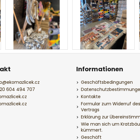
akt
Informationen
o
@
ekomazlicek.cz
Geschäftsbedingungen
20 604 494 707
Datenschutzbestimmung
omazlicek.cz
Kontakte
omazlicek.cz
Formular zum Widerruf de
Vertrags
Erklärung zur Übereinstim
Wie man sich um Kratzbä
kümmert.
Geschäft