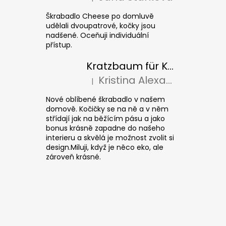
Die Produktbewertung beträgt 5 von 5 S
Škrabadlo Cheese po domluvě
udělali dvoupatrové, kočky jsou
nadšené. Oceňuji individuální
přístup.
Kratzbaum für Katzen CUBE Colour
Kristina Alexandrová
|
Die Produktbewertung beträgt 5 von 5 S
Nové oblíbené škrabadlo v našem
domově. Kočičky se na ně a v něm
střídají jak na běžícím pásu a jako
bonus krásně zapadne do našeho
interieru a skvělá je možnost zvolit si
design.Miluji, když je něco eko, ale
zároveň krásné.