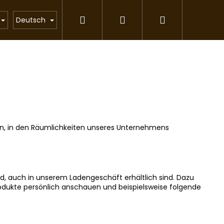
Suchen
Login
Warenkorb
Katzenstreu
Geschenkartikel
Partnerpr
Deutsch
šín, in den Räumlichkeiten unseres Unternehmens
d, auch in unserem Ladengeschäft erhältlich sind. Dazu
rodukte persönlich anschauen und beispielsweise folgende