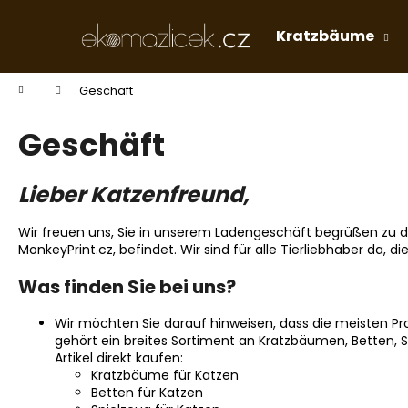
W
Zum
Inhalt
a
Kratzbäume
springen
Zurück
Zurück
r
zum
zum
e
Startseite
Geschäft
n
Einkaufen
Einkaufen
k
Geschäft
o
r
Lieber Katzenfreund,
b
Wir freuen uns, Sie in unserem Ladengeschäft begrüßen zu d
MonkeyPrint.cz, befindet. Wir sind für alle Tierliebhaber da, 
Was finden Sie bei uns?
Wir möchten Sie darauf hinweisen, dass die meisten Pr
gehört ein breites Sortiment an Kratzbäumen, Betten, 
Artikel direkt kaufen:
Kratzbäume für Katzen
Betten für Katzen