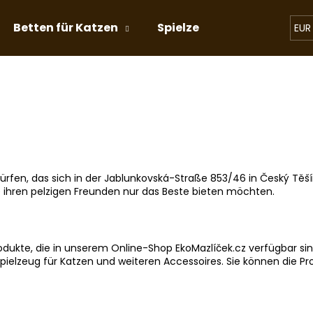
Betten für Katzen
Spielzeug für Katzen
EUR
Was suchen Sie?
SUCHEN
ürfen, das sich in der Jablunkovská-Straße 853/46 in Český Tě
Wir empfehlen
die ihren pelzigen Freunden nur das Beste bieten möchten.
odukte, die in unserem Online-Shop EkoMazlíček.cz verfügbar sin
Spielzeug für Katzen und weiteren Accessoires. Sie können die P