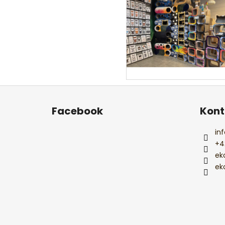
F
u
Facebook
Kont
ß
z
inf
e
+4
i
ek
l
ek
e