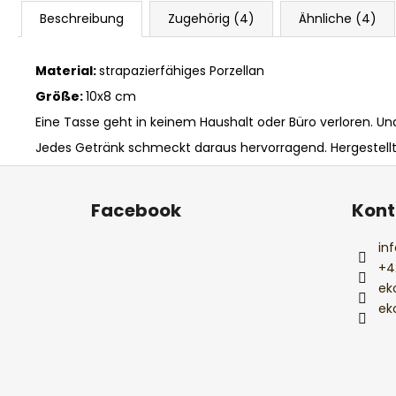
Beschreibung
Zugehörig (4)
Ähnliche (4)
Material:
strapazierfähiges Porzellan
Größe:
10x8 cm
Eine Tasse geht in keinem Haushalt oder Büro verloren. U
Jedes Getränk schmeckt daraus hervorragend. Hergestellt
F
u
Facebook
Kont
ß
z
inf
e
+4
i
ek
l
ek
e