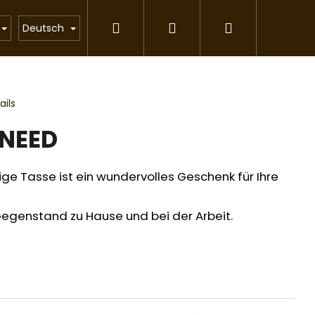
Suchen
Login
Warenkorb
Katzenstreu
Geschenkartikel
Partnerpr
Deutsch
ils
 NEED
ige Tasse ist ein wundervolles Geschenk für Ihre
Gegenstand zu Hause und bei der Arbeit.