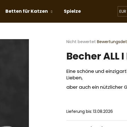
Betten für Katzen
Spielzeug für Katzen
EUR
Was suchen Sie?
Die
Nicht bewertet
Bewertungsdeta
durchschnittliche
Becher ALL I
Produktbewertung
SUCHEN
ist
0,0
von
Eine schöne und einzigart
5
Wir empfehlen
Lieben,
Sternen.
aber auch ein nützlicher 
Lieferung bis:
13.08.2026