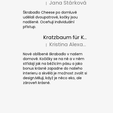
Jana Stárková
|
Die Produktbewertung beträgt 5 von 5 S
Škrabadlo Cheese po domluvě
udělali dvoupatrové, kočky jsou
nadšené. Oceňuji individuální
přístup.
Kratzbaum für Katzen CUBE Colour
Kristina Alexandrová
|
Die Produktbewertung beträgt 5 von 5 S
Nové oblíbené škrabadlo v našem
domově. Kočičky se na ně a v něm
střídají jak na běžícím pásu a jako
bonus krásně zapadne do našeho
interieru a skvělá je možnost zvolit si
design.Miluji, když je něco eko, ale
zároveň krásné.