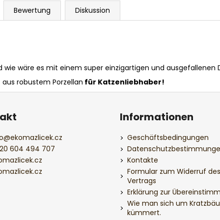
Bewertung
Diskussion
nd wie wäre es mit einem super einzigartigen und ausgefallenen 
 aus robustem Porzellan
für Katzenliebhaber!
akt
Informationen
o
@
ekomazlicek.cz
Geschäftsbedingungen
20 604 494 707
Datenschutzbestimmung
omazlicek.cz
Kontakte
omazlicek.cz
Formular zum Widerruf de
Vertrags
Erklärung zur Übereinstim
Wie man sich um Kratzbä
kümmert.