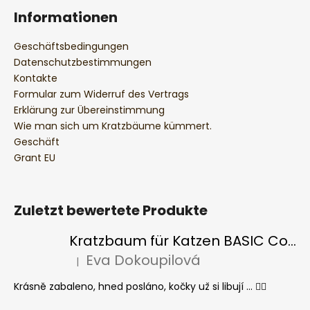
Informationen
Geschäftsbedingungen
Datenschutzbestimmungen
Kontakte
Formular zum Widerruf des Vertrags
Erklärung zur Übereinstimmung
Wie man sich um Kratzbäume kümmert.
Geschäft
Grant EU
Zuletzt bewertete Produkte
Kratzbaum für Katzen BASIC Colour
Eva Dokoupilová
|
Die Produktbewertung beträgt 5 von 5 Sternen.
Krásně zabaleno, hned posláno, kočky už si libují ... 👍🏻