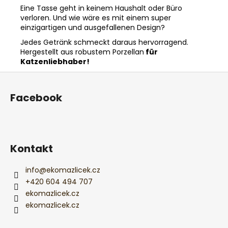
Eine Tasse geht in keinem Haushalt oder Büro
verloren. Und wie wäre es mit einem super
einzigartigen und ausgefallenen Design?
Jedes Getränk schmeckt daraus hervorragend.
Hergestellt aus robustem Porzellan
für
Katzenliebhaber!
F
u
Facebook
ß
z
e
i
Kontakt
l
e
info
@
ekomazlicek.cz
+420 604 494 707
ekomazlicek.cz
ekomazlicek.cz