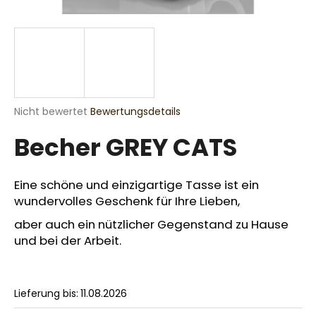
SUCHEN
Die
Nicht bewertet
Bewertungsdetails
W
durchschnittliche
i
Becher GREY CATS
Produktbewertung
r
ist
e
0,0
m
von
Eine schöne und einzigartige Tasse ist ein
p
5
wundervolles Geschenk für Ihre Lieben,
Sternen.
f
e
aber auch ein nützlicher Gegenstand zu Hause
h
und bei der Arbeit.
l
e
n
Lieferung bis:
11.08.2026