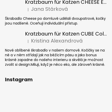
Kratzbaum für Katzen CHEESE ELIPSE colour
Jana Stárková
|
Die Produktbewertung beträgt 5 von 5 Sternen.
Škrabadlo Cheese po domluvě udělali dvoupatrové, kočky
jsou nadšené. Oceňuji individuální přístup.
Kratzbaum für Katzen CUBE Colour
Kristina Alexandrová
|
Die Produktbewertung beträgt 5 von 5 Sternen.
Nové oblíbené škrabadlo v našem domově. Kočičky se na
ně a v něm střídají jak na běžícím pásu a jako bonus
krásně zapadne do našeho interieru a skvělá je možnost
zvolit si design.Miluji, když je něco eko, ale zároveň krásné.
Instagram