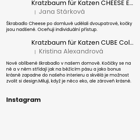
Kratzbaum für Katzen CHEESE ELIPSE colour
Jana Stárková
|
Die Produktbewertung beträgt 5 von 5 Sternen.
Škrabadlo Cheese po domluvě udělali dvoupatrové, kočky
jsou nadšené. Oceňuji individuální přístup.
Kratzbaum für Katzen CUBE Colour
Kristina Alexandrová
|
Die Produktbewertung beträgt 5 von 5 Sternen.
Nové oblíbené škrabadlo v našem domově. Kočičky se na
ně a v něm střídají jak na běžícím pásu a jako bonus
krásně zapadne do našeho interieru a skvělá je možnost
zvolit si design.Miluji, když je něco eko, ale zároveň krásné.
Instagram