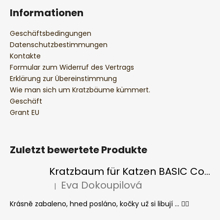
Informationen
Geschäftsbedingungen
Datenschutzbestimmungen
Kontakte
Formular zum Widerruf des Vertrags
Erklärung zur Übereinstimmung
Wie man sich um Kratzbäume kümmert.
Geschäft
Grant EU
Zuletzt bewertete Produkte
Kratzbaum für Katzen BASIC Colour
Eva Dokoupilová
|
Die Produktbewertung beträgt 5 von 5 Sternen.
Krásně zabaleno, hned posláno, kočky už si libují ... 👍🏻