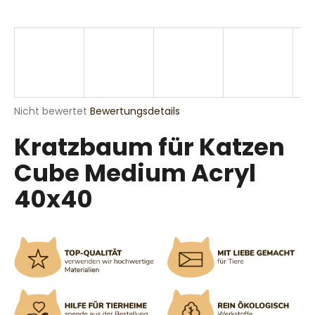
SUCHEN
Die
Nicht bewertet
Bewertungsdetails
W
durchschnittliche
i
Kratzbaum für Katzen
Produktbewertung
r
ist
e
Cube Medium Acryl
0,0
m
von
40x40
p
5
Sternen.
f
e
h
l
e
n