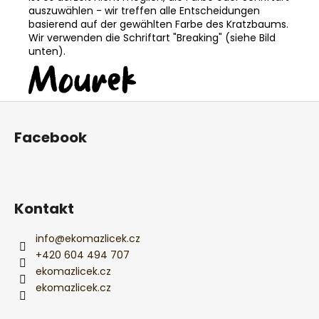
auszuwählen - wir treffen alle Entscheidungen
basierend auf der gewählten Farbe des Kratzbaums.
Wir verwenden die Schriftart "Breaking" (siehe Bild
unten).
F
u
Facebook
ß
z
e
i
Kontakt
l
e
info
@
ekomazlicek.cz
+420 604 494 707
ekomazlicek.cz
ekomazlicek.cz