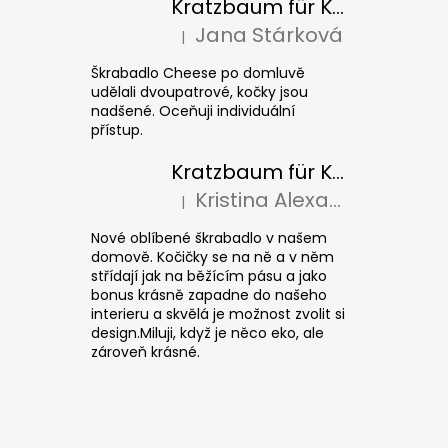
Kratzbaum für Katzen CHEESE ELIPSE colour
Jana Stárková
|
Die Produktbewertung beträgt 5 von 5 S
Škrabadlo Cheese po domluvě
udělali dvoupatrové, kočky jsou
nadšené. Oceňuji individuální
přístup.
Kratzbaum für Katzen CUBE Colour
Kristina Alexandrová
|
Die Produktbewertung beträgt 5 von 5 S
Nové oblíbené škrabadlo v našem
domově. Kočičky se na ně a v něm
střídají jak na běžícím pásu a jako
bonus krásně zapadne do našeho
interieru a skvělá je možnost zvolit si
design.Miluji, když je něco eko, ale
zároveň krásné.