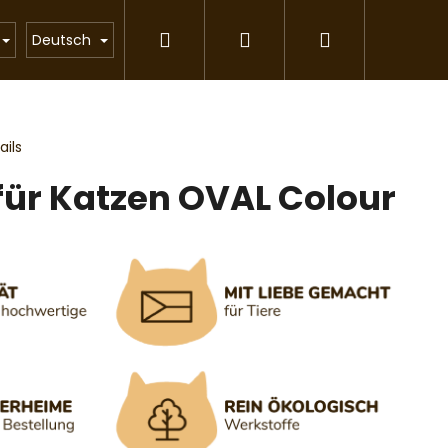
Suchen
Login
Warenkorb
Katzenstreu
Geschenkartikel
Partnerpr
Deutsch
ils
ür Katzen OVAL Colour