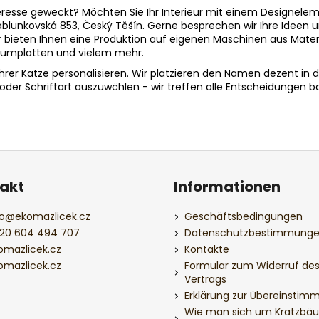
teresse geweckt? Möchten Sie Ihr Interieur mit einem Designelem
blunkovská 853, Český Těšín. Gerne besprechen wir Ihre Ideen 
bieten Ihnen eine Produktion auf eigenen Maschinen aus Materiali
niumplatten und vielem mehr.
rer Katze personalisieren. Wir platzieren den Namen dezent in
be oder Schriftart auszuwählen - wir treffen alle Entscheidungen
akt
Informationen
o
@
ekomazlicek.cz
Geschäftsbedingungen
20 604 494 707
Datenschutzbestimmung
omazlicek.cz
Kontakte
omazlicek.cz
Formular zum Widerruf de
Vertrags
Erklärung zur Übereinstim
Wie man sich um Kratzbä