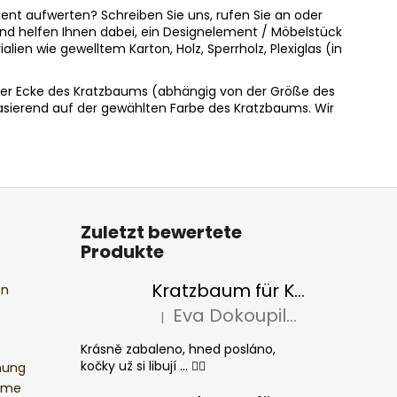
ent aufwerten? Schreiben Sie uns, rufen Sie an oder
und helfen Ihnen dabei, ein Designelement / Möbelstück
en wie gewelltem Karton, Holz, Sperrholz, Plexiglas (in
 der Ecke des Kratzbaums (abhängig von der Größe des
 basierend auf der gewählten Farbe des Kratzbaums. Wir
Zuletzt bewertete
Produkte
Kratzbaum für Katzen BASIC Colour
en
Eva Dokoupilová
|
Die Produktbewertung beträgt 5 von 5 S
s
Krásně zabaleno, hned posláno,
kočky už si libují ... 👍🏻
mung
ume