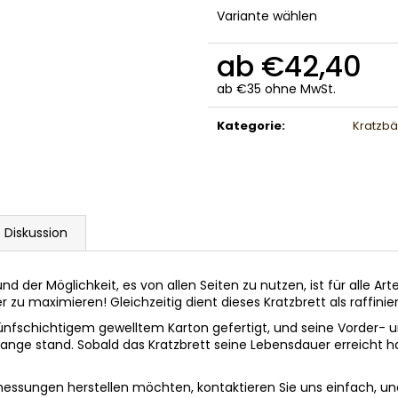
Variante wählen
ab
€42,40
ab
€35
ohne MwSt.
Verkaufspreis:
Kategorie
:
Kratzbä
Diskussion
der Möglichkeit, es von allen Seiten zu nutzen, ist für alle Ar
u maximieren! Gleichzeitig dient dieses Kratzbrett als raffinier
fschichtigem gewelltem Karton gefertigt, und seine Vorder- und
lange stand. Sobald das Kratzbrett seine Lebensdauer erreicht ha
essungen herstellen möchten, kontaktieren Sie uns einfach, und