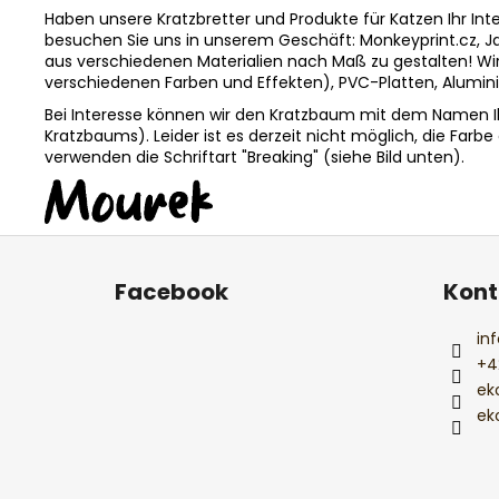
Haben unsere Kratzbretter und Produkte für Katzen Ihr In
besuchen Sie uns in unserem Geschäft: Monkeyprint.cz, Ja
aus verschiedenen Materialien nach Maß zu gestalten! Wir 
verschiedenen Farben und Effekten), PVC-Platten, Alumi
Bei Interesse können wir den Kratzbaum mit dem Namen Ih
Kratzbaums). Leider ist es derzeit nicht möglich, die Far
verwenden die Schriftart "Breaking" (siehe Bild unten).
F
u
Facebook
Kont
ß
z
inf
e
+4
i
ek
l
ek
e