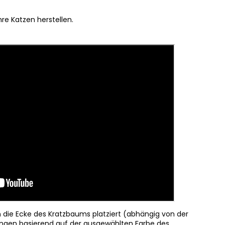
re Katzen herstellen.
n die Ecke des Kratzbaums platziert (abhängig von der
idungen basierend auf der ausgewählten Farbe des