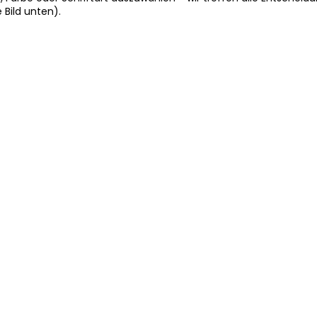
 Bild unten).
SER
RT
rb und Kratzbaum ROUND
Katzenbett für Katzen LO
lusive Smaragdgrün