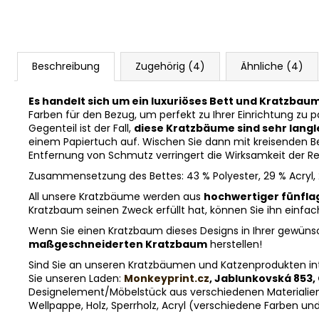
Beschreibung
Zugehörig (4)
Ähnliche (4)
Es handelt sich um ein luxuriöses Bett und Kratzba
Farben für den Bezug, um perfekt zu Ihrer Einrichtung zu 
Gegenteil ist der Fall,
diese Kratzbäume sind sehr langl
einem Papiertuch auf. Wischen Sie dann mit kreisenden B
Entfernung von Schmutz verringert die Wirksamkeit der Rei
Zusammensetzung des Bettes: 43 % Polyester, 29 % Acryl,
All unsere Kratzbäume werden aus
hochwertiger fünfla
Kratzbaum seinen Zweck erfüllt hat, können Sie ihn einfa
Wenn Sie einen Kratzbaum dieses Designs in Ihrer gewüns
maßgeschneiderten Kratzbaum
herstellen!
Sind Sie an unseren Kratzbäumen und Katzenprodukten int
Sie unseren Laden:
Monkeyprint.cz
, Jablunkovská 853,
Designelement/Möbelstück aus verschiedenen Materialien 
Wellpappe, Holz, Sperrholz, Acryl (verschiedene Farben u