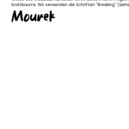
Kratzbaums. Wir verwenden die Schriftart "Breaking" (siehe
KOSTENLO
TRANSPO
Katzenbett für Katzen PENTAGON Beige
Katzenko
exc