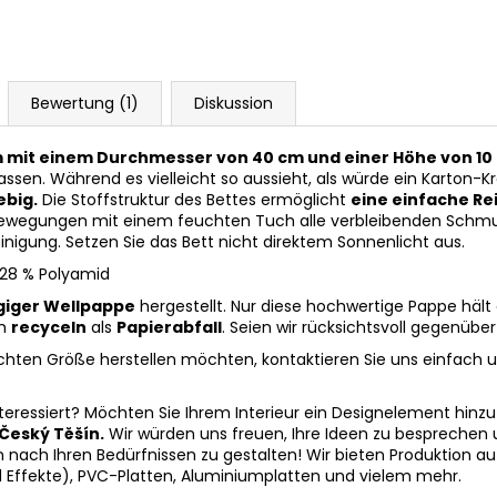
Bewertung (1)
Diskussion
um mit einem Durchmesser von 40 cm und einer Höhe von 10
passen. Während es vielleicht so aussieht, als würde ein Karton-
ebig.
Die Stoffstruktur des Bettes ermöglicht
eine einfache Re
ewegungen mit einem feuchten Tuch alle verbleibenden Schmutz
nigung. Setzen Sie das Bett nicht direktem Sonnenlicht aus.
 28 % Polyamid
giger Wellpappe
hergestellt. Nur diese hochwertige Pappe hält
ch
recyceln
als
Papierabfall
. Seien wir rücksichtsvoll gegenüb
chten Größe herstellen möchten, kontaktieren Sie uns einfach 
eressiert? Möchten Sie Ihrem Interieur ein Designelement hinzu
 Český Těšín.
Wir würden uns freuen, Ihre Ideen zu besprechen un
nach Ihren Bedürfnissen zu gestalten! Wir bieten Produktion au
nd Effekte), PVC-Platten, Aluminiumplatten und vielem mehr.