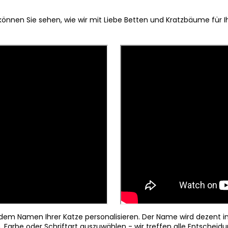
önnen Sie sehen, wie wir mit Liebe Betten und Kratzbäume für Ih
 dem Namen Ihrer Katze personalisieren. Der Name wird dezent i
h, Farbe oder Schriftart auszuwählen - wir treffen alle Entsche