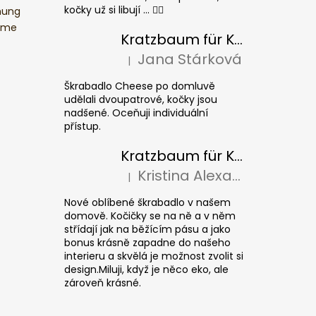
kočky už si libují ... 👍🏻
mung
ume
Kratzbaum für Katzen CHEESE ELIPSE colour
Jana Stárková
|
Die Produktbewertung beträgt 5 von 5 S
Škrabadlo Cheese po domluvě
udělali dvoupatrové, kočky jsou
nadšené. Oceňuji individuální
přístup.
Kratzbaum für Katzen CUBE Colour
Kristina Alexandrová
|
Die Produktbewertung beträgt 5 von 5 S
Nové oblíbené škrabadlo v našem
domově. Kočičky se na ně a v něm
střídají jak na běžícím pásu a jako
bonus krásně zapadne do našeho
interieru a skvělá je možnost zvolit si
design.Miluji, když je něco eko, ale
zároveň krásné.