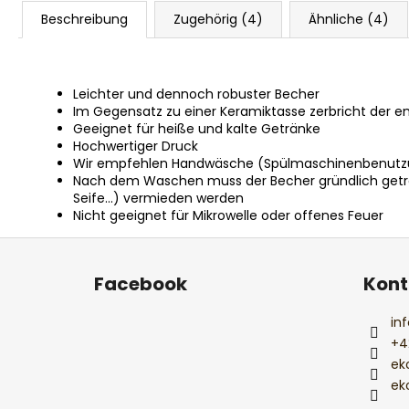
Beschreibung
Zugehörig (4)
Ähnliche (4)
Leichter und dennoch robuster Becher
Im Gegensatz zu einer Keramiktasse zerbricht der em
Geeignet für heiße und kalte Getränke
Hochwertiger Druck
Wir empfehlen Handwäsche (Spülmaschinenbenutzung
Nach dem Waschen muss der Becher gründlich getroc
Seife...) vermieden werden
Nicht geeignet für Mikrowelle oder offenes Feuer
F
u
Facebook
Kont
ß
z
inf
e
+4
i
ek
l
ek