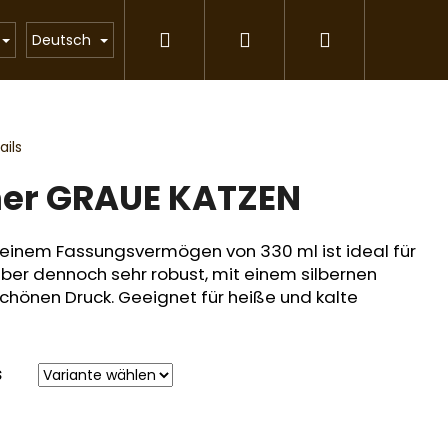
Suchen
Login
Warenkorb
Katzenstreu
Geschenkartikel
Partnerpr
Deutsch
ils
her GRAUE KATZEN
t einem Fassungsvermögen von 330 ml ist ideal für
 aber dennoch sehr robust, mit einem silbernen
hönen Druck. Geeignet für heiße und kalte
S