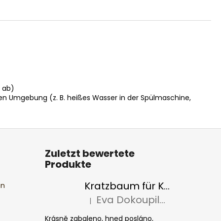
 ab)
en Umgebung (z. B. heißes Wasser in der Spülmaschine,
Zuletzt bewertete
Produkte
Kratzbaum für Katzen BASIC Colour
en
Eva Dokoupilová
|
Die Produktbewertung beträgt 5 von 5 S
s
Krásně zabaleno, hned posláno,