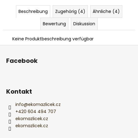
Beschreibung
Zugehörig (4)
Ähnliche (4)
Bewertung
Diskussion
Keine Produktbeschreibung verfügbar
F
u
Facebook
ß
z
e
i
Kontakt
l
e
info
@
ekomazlicek.cz
+420 604 494 707
ekomazlicek.cz
ekomazlicek.cz