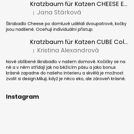
Kratzbaum für Katzen CHEESE ELIPSE colour
Jana Stárková
|
Die Produktbewertung beträgt 5 von 5 Sternen.
Škrabadlo Cheese po domluvě udělali dvoupatrové, kočky
jsou nadšené. Oceňuji individuální přístup.
Kratzbaum für Katzen CUBE Colour
Kristina Alexandrová
|
Die Produktbewertung beträgt 5 von 5 Sternen.
Nové oblíbené škrabadlo v našem domově. Kočičky se na
ně a v něm střídají jak na běžícím pásu a jako bonus
krásně zapadne do našeho interieru a skvělá je možnost
zvolit si design.Miluji, když je něco eko, ale zároveň krásné.
Instagram