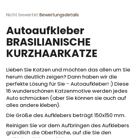
Die
Nicht bewertet
Bewertungsdetails
durchschnittliche
SUCHEN
Autoaufkleber
Produktbewertung
ist
BRASILIANISCHE
0,0
von
KURZHAARKATZE
W
5
Sternen.
i
r
Lieben Sie Katzen und möchten das allen um Sie
e
herum deutlich zeigen? Dann haben wir die
m
p
perfekte Lösung für Sie - Autoaufkleber! :) Diese
f
16 wunderschönen Katzenmotive werden jedes
e
Auto schmücken (aber Sie können sie auch auf
h
alles andere kleben).
l
Die Größe des Aufklebers beträgt 150x150 mm.
e
n
Reinigen Sie vor dem Aufbringen des Aufklebers
gründlich die Oberfläche, auf die Sie den