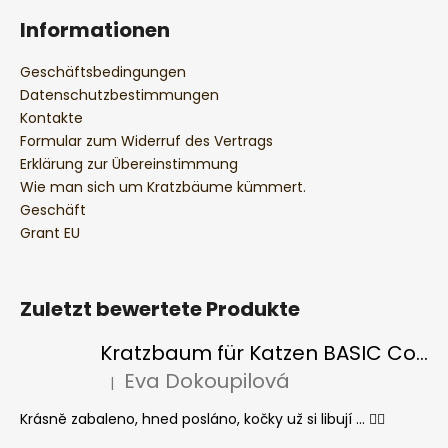
Informationen
Geschäftsbedingungen
Datenschutzbestimmungen
Kontakte
Formular zum Widerruf des Vertrags
Erklärung zur Übereinstimmung
Wie man sich um Kratzbäume kümmert.
Geschäft
Grant EU
Zuletzt bewertete Produkte
Kratzbaum für Katzen BASIC Colour
Eva Dokoupilová
|
Die Produktbewertung beträgt 5 von 5 Sternen.
Krásně zabaleno, hned posláno, kočky už si libují ... 👍🏻