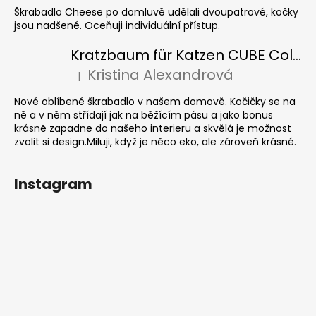
Škrabadlo Cheese po domluvě udělali dvoupatrové, kočky
jsou nadšené. Oceňuji individuální přístup.
Kratzbaum für Katzen CUBE Colour
Kristina Alexandrová
|
Die Produktbewertung beträgt 5 von 5 Sternen.
Nové oblíbené škrabadlo v našem domově. Kočičky se na
ně a v něm střídají jak na běžícím pásu a jako bonus
krásně zapadne do našeho interieru a skvělá je možnost
zvolit si design.Miluji, když je něco eko, ale zároveň krásné.
Instagram