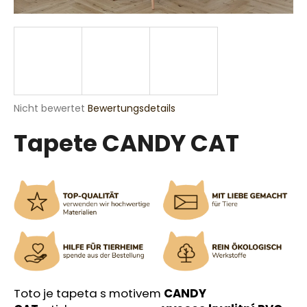
SUCHEN
Die
Nicht bewertet
Bewertungsdetails
W
durchschnittliche
i
Tapete CANDY CAT
Produktbewertung
r
ist
e
0,0
m
von
p
5
Sternen.
f
e
h
l
e
n
Toto je tapeta s motivem
CANDY