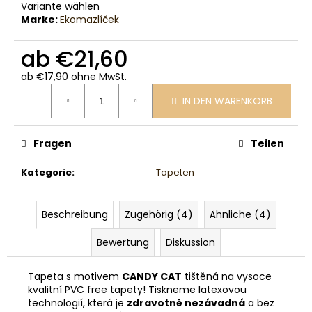
Variante wählen
Marke:
Ekomazlíček
ab
€21,60
ab
€17,90
ohne MwSt.
Verkaufspreis:
IN DEN WARENKORB
Fragen
Teilen
Kategorie
:
Tapeten
Beschreibung
Zugehörig (4)
Ähnliche (4)
Bewertung
Diskussion
Tapeta s motivem
CANDY CAT
tištěná na vysoce
kvalitní PVC free tapety! Tiskneme latexovou
technologií, která je
zdravotně nezávadná
a bez