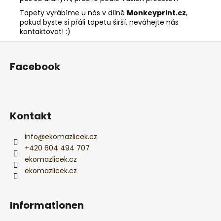
Tapety vyrábíme u nás v dílně
Monkeyprint.cz
,
pokud byste si přáli tapetu širší, neváhejte nás
kontaktovat! :)
F
u
Facebook
ß
z
e
i
Kontakt
l
e
info
@
ekomazlicek.cz
+420 604 494 707
ekomazlicek.cz
ekomazlicek.cz
Informationen