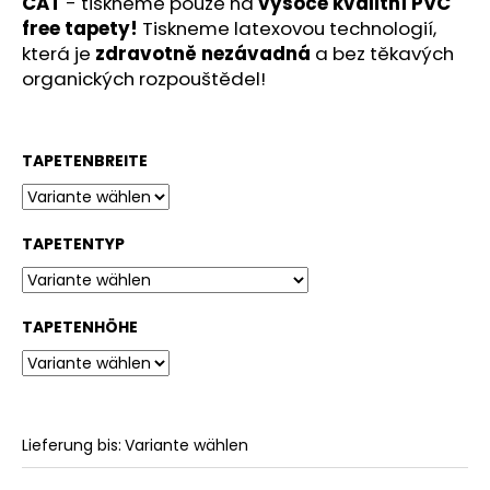
CAT
-
tiskneme pouze na
vysoce kvalitní PVC
free tapety!
Tiskneme latexovou technologií,
která je
zdravotně nezávadná
a bez těkavých
organických rozpouštědel!
TAPETENBREITE
TAPETENTYP
TAPETENHÖHE
Lieferung bis:
Variante wählen