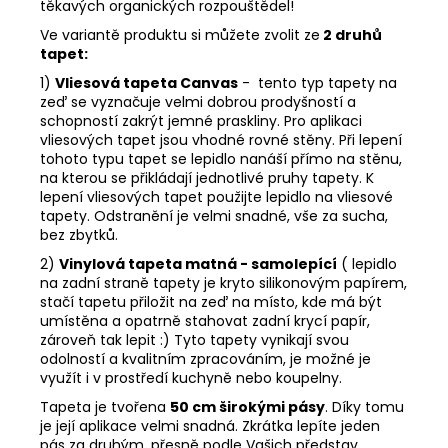
těkavých organických rozpouštědel!
Ve variantě produktu si můžete zvolit ze
2 druhů
tapet:
1)
Vliesová tapeta Canvas
- tento typ tapety na
zeď se vyznačuje velmi dobrou prodyšností a
schopností zakrýt jemné praskliny. Pro aplikaci
vliesových tapet jsou vhodné rovné stěny. Při lepení
tohoto typu tapet se lepidlo nanáší přímo na stěnu,
na kterou se přikládají jednotlivé pruhy tapety. K
lepení vliesových tapet použijte lepidlo na vliesové
tapety. Odstranění je velmi snadné, vše za sucha,
bez zbytků.
2)
Vinylová tapeta matná - samolepící
( lepidlo
na zadní straně tapety je kryto silikonovým papírem,
stačí tapetu přiložit na zeď na místo, kde má být
umístěna a opatrně stahovat zadní krycí papír,
zároveň tak lepit :) Tyto tapety vynikají svou
odolností a kvalitním zpracováním, je možné je
využít i v prostředí kuchyně nebo koupelny.
Tapeta je tvořena
50 cm širokými pásy
. Díky tomu
je její aplikace velmi snadná. Zkrátka lepíte jeden
pás za druhým, přesně podle Vašich představ.