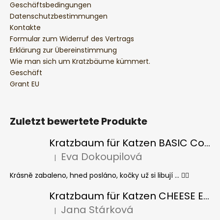
Geschäftsbedingungen
Datenschutzbestimmungen
Kontakte
Formular zum Widerruf des Vertrags
Erklärung zur Übereinstimmung
Wie man sich um Kratzbäume kümmert.
Geschäft
Grant EU
Zuletzt bewertete Produkte
Kratzbaum für Katzen BASIC Colour
Eva Dokoupilová
|
Die Produktbewertung beträgt 5 von 5 Sternen.
Krásně zabaleno, hned posláno, kočky už si libují ... 👍🏻
Kratzbaum für Katzen CHEESE ELIPSE colour
Jana Stárková
|
Die Produktbewertung beträgt 5 von 5 Sternen.