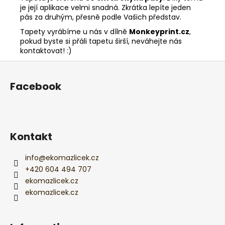
je její aplikace velmi snadná. Zkrátka lepíte jeden
pás za druhým, přesně podle Vašich představ.
Tapety vyrábíme u nás v dílně
Monkeyprint.cz
,
pokud byste si přáli tapetu širší, neváhejte nás
kontaktovat! :)
F
u
Facebook
ß
z
e
i
Kontakt
l
e
info
@
ekomazlicek.cz
+420 604 494 707
ekomazlicek.cz
ekomazlicek.cz