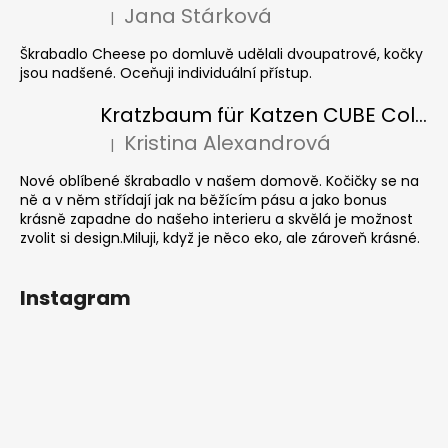
Jana Stárková
|
Die Produktbewertung beträgt 5 von 5 Sternen.
Škrabadlo Cheese po domluvě udělali dvoupatrové, kočky
jsou nadšené. Oceňuji individuální přístup.
Kratzbaum für Katzen CUBE Colour
Kristina Alexandrová
|
Die Produktbewertung beträgt 5 von 5 Sternen.
Nové oblíbené škrabadlo v našem domově. Kočičky se na
ně a v něm střídají jak na běžícím pásu a jako bonus
krásně zapadne do našeho interieru a skvělá je možnost
zvolit si design.Miluji, když je něco eko, ale zároveň krásné.
Instagram