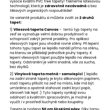
vysoce kvalitní PVC free tapety! Tiskneme latexovou
technologií, která je
zdravotně nezávadná
a bez
těkavých organických rozpouštědel!
Ve variantě produktu si můžete zvolit ze
2 druhů
tapet:
1)
Vliesová tapeta Canvas
- tento typ tapety na
zeď se vyznačuje velmi dobrou prodyšností a
schopností zakrýt jemné praskliny. Pro aplikaci
vliesových tapet jsou vhodné rovné stěny. Při lepení
tohoto typu tapet se lepidlo nanáší přímo na stěnu,
na kterou se přikládají jednotlivé pruhy tapety. K
lepení vliesových tapet použijte lepidlo na vliesové
tapety. Odstranění je velmi snadné, vše za sucha,
bez zbytků.
2)
Vinylová tapeta matná - samolepící
( lepidlo
na zadní straně tapety je kryto silikonovým papírem,
stačí tapetu přiložit na zeď na místo, kde má být
umístěna a opatrně stahovat zadní krycí papír,
zároveň tak lepit :) Tyto tapety vynikají svou
odolností a kvalitním zpracováním, je možné je
využít i v prostředí kuchyně nebo koupelny.
Tapeta je tvořena
50 cm širokými pásy
. Díky tomu