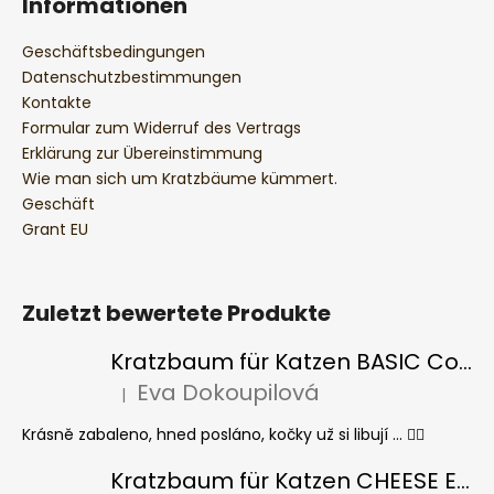
Informationen
Geschäftsbedingungen
Datenschutzbestimmungen
Kontakte
Formular zum Widerruf des Vertrags
Erklärung zur Übereinstimmung
Wie man sich um Kratzbäume kümmert.
Geschäft
Grant EU
Zuletzt bewertete Produkte
Kratzbaum für Katzen BASIC Colour
Eva Dokoupilová
|
Die Produktbewertung beträgt 5 von 5 Sternen.
Krásně zabaleno, hned posláno, kočky už si libují ... 👍🏻
Kratzbaum für Katzen CHEESE ELIPSE colour