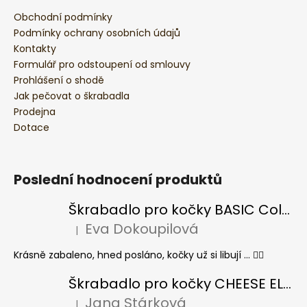
Obchodní podmínky
Podmínky ochrany osobních údajů
Kontakty
Formulář pro odstoupení od smlouvy
Prohlášení o shodě
Jak pečovat o škrabadla
Prodejna
Dotace
Poslední hodnocení produktů
Škrabadlo pro kočky BASIC Colour
Eva Dokoupilová
|
Hodnocení produktu je 5 z 5 hvězdiček.
Krásně zabaleno, hned posláno, kočky už si libují ... 👍🏻
Škrabadlo pro kočky CHEESE ELIPSE colour
Jana Stárková
|