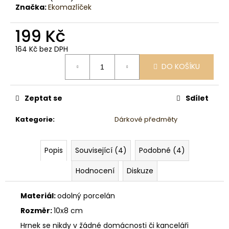
č
Značka:
Ekomazlíček
u
j
199 Kč
e
m
164 Kč bez DPH
e
Měrná
DO KOŠÍKU
cena:
Zeptat se
Sdílet
Kategorie
:
Dárkové předměty
Popis
Související (4)
Podobné (4)
Hodnocení
Diskuze
Materiál:
odolný porcelán
Rozměr:
10x8 cm
Hrnek se nikdy v žádné domácnosti či kanceláři