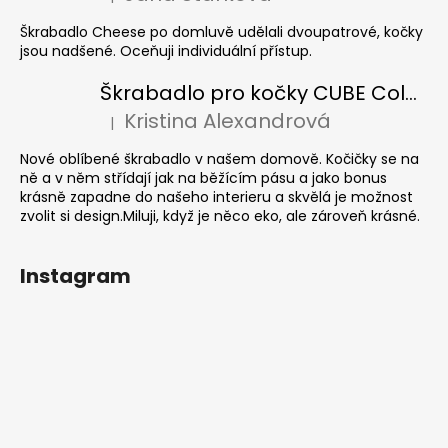
Hodnocení produktu je 5 z 5 hvězdiček.
Škrabadlo Cheese po domluvě udělali dvoupatrové, kočky
jsou nadšené. Oceňuji individuální přístup.
Škrabadlo pro kočky CUBE Colour
Kristina Alexandrová
|
Hodnocení produktu je 5 z 5 hvězdiček.
Nové oblíbené škrabadlo v našem domově. Kočičky se na
ně a v něm střídají jak na běžícím pásu a jako bonus
krásně zapadne do našeho interieru a skvělá je možnost
zvolit si design.Miluji, když je něco eko, ale zároveň krásné.
Instagram