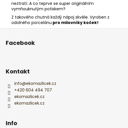
neztratí. A co teprve se super originálním
vymňouknutým potiskem?
Z takového chutná každý nápoj skvěle. Vyroben z
odolného porcelánu
pro milovníky koček!
Z
á
Facebook
p
a
t
í
Kontakt
info
@
ekomazlicek.cz
+420 604 494 707
ekomazlicek.cz
ekomazlicek.cz
Info