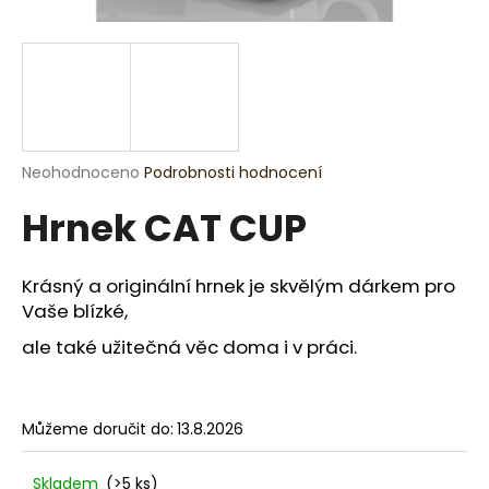
a
j
í
t
?
Průměrné
Neohodnoceno
Podrobnosti hodnocení
hodnocení
Hrnek CAT CUP
produktu
je
HLEDAT
0,0
z
Krásný a originální hrnek je skvělým dárkem pro
5
Vaše blízké,
hvězdiček.
D
ale také užitečná věc doma i v práci.
o
p
o
Můžeme doručit do:
13.8.2026
r
u
Skladem
(>5 ks)