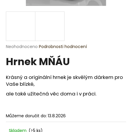
a
j
í
t
?
Průměrné
Neohodnoceno
Podrobnosti hodnocení
hodnocení
Hrnek MŇÁU
produktu
je
HLEDAT
0,0
z
Krásný a originální hrnek je skvělým dárkem pro
5
Vaše blízké,
hvězdiček.
D
ale také užitečná věc doma i v práci.
o
p
o
Můžeme doručit do:
13.8.2026
r
u
Skladem
(>5 ks)