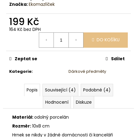
č
Značka:
Ekomazlíček
u
j
199 Kč
e
m
164 Kč bez DPH
e
Měrná
DO KOŠÍKU
cena:
Zeptat se
Sdílet
Kategorie
:
Dárkové předměty
Popis
Související (4)
Podobné (4)
Hodnocení
Diskuze
Materiál:
odolný porcelán
Rozměr:
10x8 cm
Hrnek se nikdy v žádné domácnosti či kanceláři