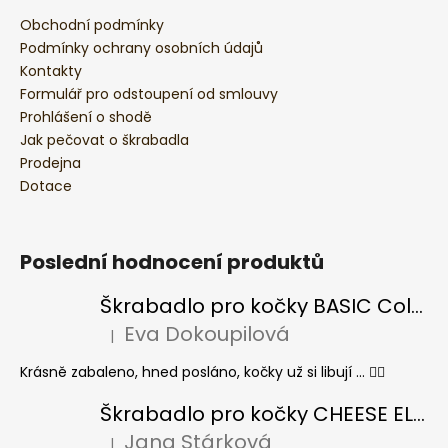
Obchodní podmínky
Podmínky ochrany osobních údajů
Kontakty
Formulář pro odstoupení od smlouvy
Prohlášení o shodě
Jak pečovat o škrabadla
Prodejna
Dotace
Poslední hodnocení produktů
Škrabadlo pro kočky BASIC Colour
Eva Dokoupilová
|
Hodnocení produktu je 5 z 5 hvězdiček.
Krásně zabaleno, hned posláno, kočky už si libují ... 👍🏻
Škrabadlo pro kočky CHEESE ELIPSE colour
Jana Stárková
|