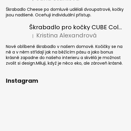
Hodnocení produktu je 5 z 5 hvězdiček.
Škrabadlo Cheese po domluvě udělali dvoupatrové, kočky
jsou nadšené. Oceňuji individuální přístup.
Škrabadlo pro kočky CUBE Colour
Kristina Alexandrová
|
Hodnocení produktu je 5 z 5 hvězdiček.
Nové oblíbené škrabadlo v našem domově. Kočičky se na
ně a v něm střídají jak na běžícím pásu a jako bonus
krásně zapadne do našeho interieru a skvělá je možnost
zvolit si design.Miluji, když je něco eko, ale zároveň krásné.
Instagram