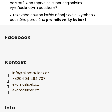
neztratí. A co teprve se super originálním
vymňouknutým potiskem?
Z takového chutná každý nápoj skvěle. Vyroben z
odolného porcelánu
pro milovníky koček!
Z
á
Facebook
p
a
t
í
Kontakt
info
@
ekomazlicek.cz
+420 604 494 707
ekomazlicek.cz
ekomazlicek.cz
Info