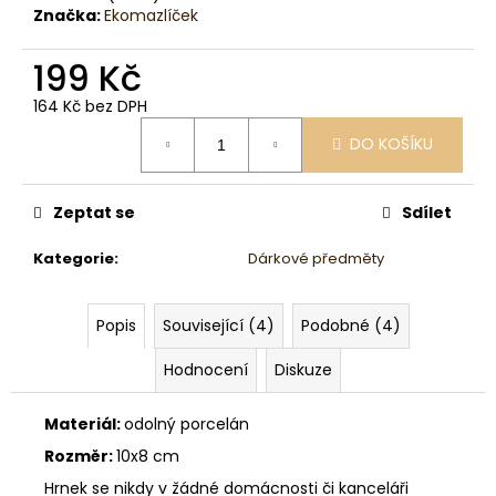
č
Značka:
Ekomazlíček
u
j
199 Kč
e
m
164 Kč bez DPH
e
Měrná
DO KOŠÍKU
cena:
Zeptat se
Sdílet
Kategorie
:
Dárkové předměty
Popis
Související (4)
Podobné (4)
Hodnocení
Diskuze
Materiál:
odolný porcelán
Rozměr:
10x8 cm
Hrnek se nikdy v žádné domácnosti či kanceláři