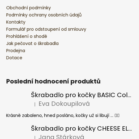
Obchodní podmínky
Podmínky ochrany osobních údajů
Kontakty
Formulář pro odstoupení od smlouvy
Prohlášení o shodě
Jak pečovat o škrabadla
Prodejna
Dotace
Poslední hodnocení produktů
Škrabadlo pro kočky BASIC Colour
Eva Dokoupilová
|
Hodnocení produktu je 5 z 5 hvězdiček.
Krásně zabaleno, hned posláno, kočky už si libují ... 👍🏻
Škrabadlo pro kočky CHEESE ELIPSE colour
Jana Stárková
|