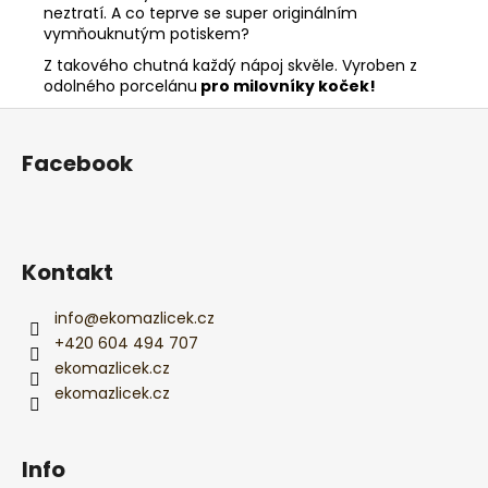
neztratí. A co teprve se super originálním
vymňouknutým potiskem?
Z takového chutná každý nápoj skvěle. Vyroben z
odolného porcelánu
pro milovníky koček!
Z
á
Facebook
p
a
t
í
Kontakt
info
@
ekomazlicek.cz
+420 604 494 707
ekomazlicek.cz
ekomazlicek.cz
Info