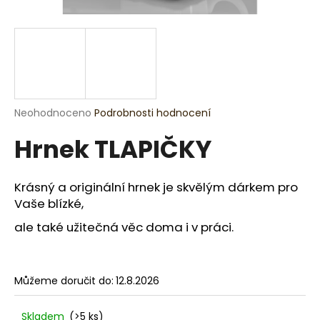
a
j
í
t
?
Průměrné
Neohodnoceno
Podrobnosti hodnocení
hodnocení
Hrnek TLAPIČKY
produktu
je
HLEDAT
0,0
z
Krásný a originální hrnek je skvělým dárkem pro
5
Vaše blízké,
hvězdiček.
D
ale také užitečná věc doma i v práci.
o
p
o
Můžeme doručit do:
12.8.2026
r
u
Skladem
(>5 ks)