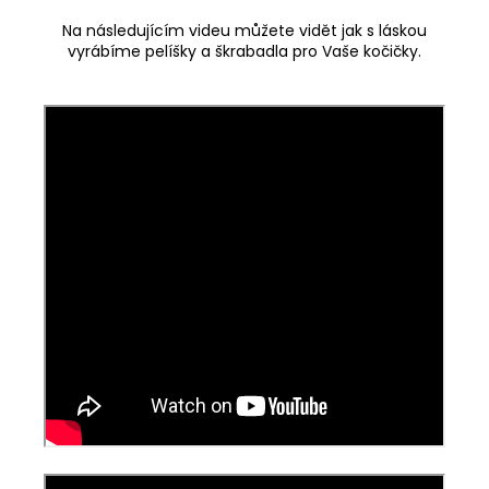
Na následujícím videu můžete vidět jak s láskou
vyrábíme pelíšky a škrabadla pro Vaše kočičky.