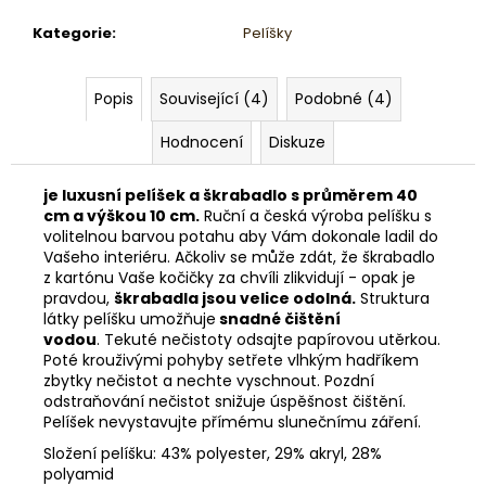
Kategorie
:
Pelíšky
Popis
Související (4)
Podobné (4)
Hodnocení
Diskuze
je luxusní pelíšek a škrabadlo s průměrem 40
cm a výškou 10 cm.
Ruční a česká výroba pelíšku s
volitelnou barvou potahu aby Vám dokonale ladil do
Vašeho interiéru. Ačkoliv se může zdát, že škrabadlo
z kartónu Vaše kočičky za chvíli zlikvidují - opak je
pravdou,
škrabadla jsou velice odolná.
Struktura
látky pelíšku umožňuje
snadné čištění
vodou
. Tekuté nečistoty odsajte papírovou utěrkou.
Poté krouživými pohyby setřete vlhkým hadříkem
zbytky nečistot a nechte vyschnout. Pozdní
odstraňování nečistot snižuje úspěšnost čištění.
Pelíšek nevystavujte přímému slunečnímu záření.
Složení pelíšku: 43% polyester, 29% akryl, 28%
polyamid