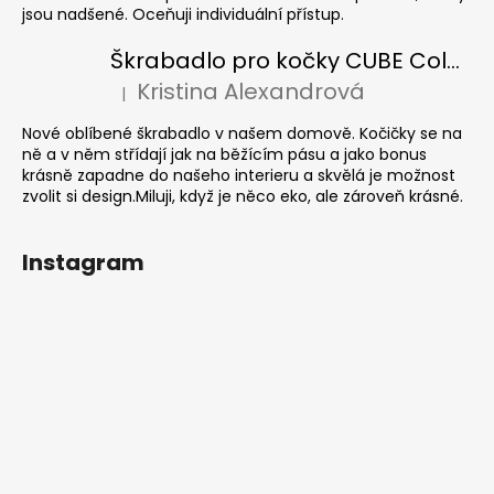
jsou nadšené. Oceňuji individuální přístup.
Škrabadlo pro kočky CUBE Colour
Kristina Alexandrová
|
Hodnocení produktu je 5 z 5 hvězdiček.
Nové oblíbené škrabadlo v našem domově. Kočičky se na
ně a v něm střídají jak na běžícím pásu a jako bonus
krásně zapadne do našeho interieru a skvělá je možnost
zvolit si design.Miluji, když je něco eko, ale zároveň krásné.
Instagram