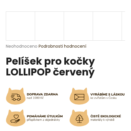
a
j
í
t
?
Průměrné
Neohodnoceno
Podrobnosti hodnocení
hodnocení
Pelíšek pro kočky
produktu
je
HLEDAT
LOLLIPOP červený
0,0
z
5
hvězdiček.
D
o
p
o
r
u