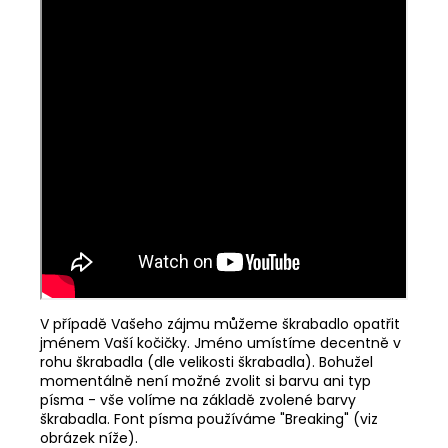
V případě Vašeho zájmu můžeme škrabadlo opatřit
jménem Vaší kočičky. Jméno umístíme decentně v
rohu škrabadla (dle velikosti škrabadla). Bohužel
momentálně není možné zvolit si barvu ani typ
písma - vše volíme na základě zvolené barvy
škrabadla. Font písma používáme "Breaking" (viz
obrázek níže).