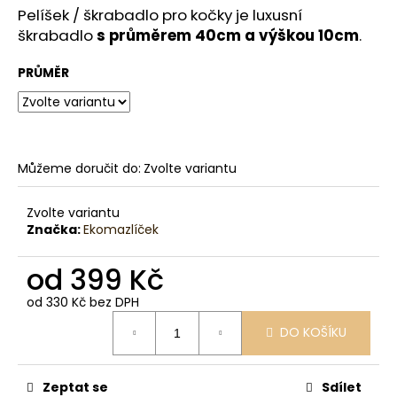
č
Pelíšek / škrabadlo pro kočky je luxusní
u
škrabadlo
s průměrem 40cm a výškou 10cm
.
j
e
PRŮMĚR
m
e
Můžeme doručit do:
Zvolte variantu
Zvolte variantu
Značka:
Ekomazlíček
od
399 Kč
od
330 Kč
bez DPH
Měrná
DO KOŠÍKU
cena:
Zeptat se
Sdílet