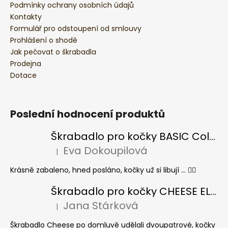
Podmínky ochrany osobních údajů
Kontakty
Formulář pro odstoupení od smlouvy
Prohlášení o shodě
Jak pečovat o škrabadla
Prodejna
Dotace
Poslední hodnocení produktů
Škrabadlo pro kočky BASIC Colour
Eva Dokoupilová
|
Hodnocení produktu je 5 z 5 hvězdiček.
Krásně zabaleno, hned posláno, kočky už si libují ... 👍🏻
Škrabadlo pro kočky CHEESE ELIPSE colour
Jana Stárková
|
Hodnocení produktu je 5 z 5 hvězdiček.
Škrabadlo Cheese po domluvě udělali dvoupatrové, kočky