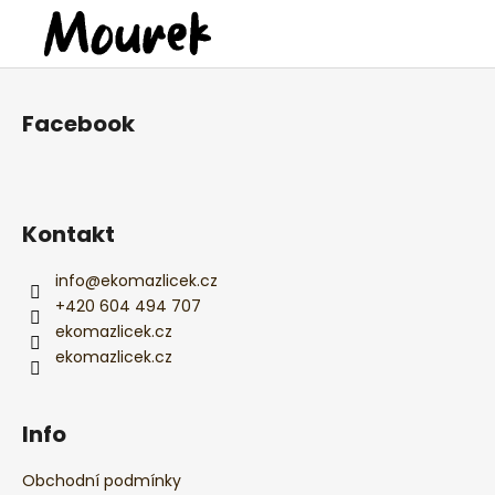
Z
á
Facebook
p
a
t
í
Kontakt
info
@
ekomazlicek.cz
+420 604 494 707
ekomazlicek.cz
ekomazlicek.cz
Info
Obchodní podmínky