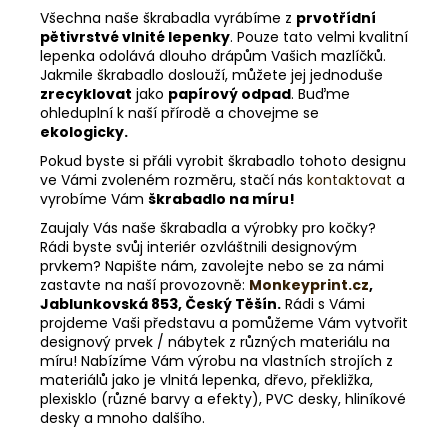
Všechna naše škrabadla vyrábíme z
prvotřídní
pětivrstvé vlnité lepenky
. Pouze tato velmi kvalitní
lepenka odolává dlouho drápům Vašich mazlíčků.
Jakmile škrabadlo doslouží, můžete jej jednoduše
zrecyklovat
jako
papírový odpad
. Buďme
ohleduplní k naší přírodě a chovejme se
ekologicky.
Pokud byste si přáli vyrobit škrabadlo tohoto designu
ve Vámi zvoleném rozměru, stačí nás
kontaktovat
a
vyrobíme Vám
škrabadlo na míru!
Zaujaly Vás naše škrabadla a výrobky pro kočky?
Rádi byste svůj interiér ozvláštnili designovým
prvkem? Napište nám, zavolejte nebo se za námi
zastavte na naší provozovně:
Monkeyprint.cz
,
Jablunkovská 853, Český Těšín.
Rádi s Vámi
projdeme Vaši představu a pomůžeme Vám vytvořit
designový prvek / nábytek z různých materiálu na
míru! Nabízíme Vám výrobu na vlastních strojích z
materiálů jako je vlnitá lepenka, dřevo, překližka,
plexisklo (různé barvy a efekty), PVC desky, hliníkové
desky a mnoho dalšího.