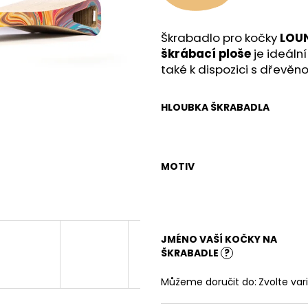
Škrabadlo pro kočky
LOU
škrábací ploše
je ideální
také k dispozici s dřevěn
HLOUBKA ŠKRABADLA
MOTIV
JMÉNO VAŠÍ KOČKY NA
ŠKRABADLE
?
Můžeme doručit do:
Zvolte var