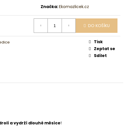
Značka:
Ekomazlicek.cz
DO KOŠÍKU
Tisk
edice
Zeptat se
Sdílet
rolí a vydrží dlouhé měsíce
!