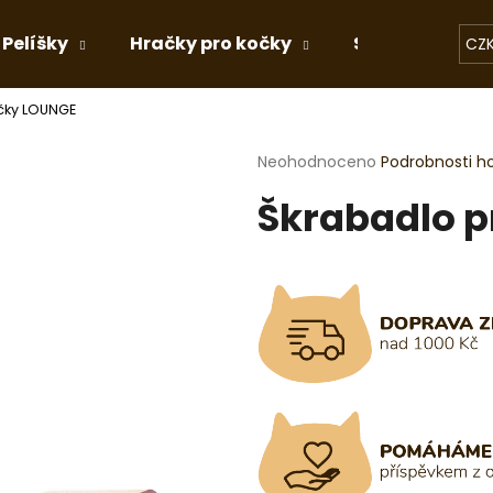
Pelíšky
Hračky pro kočky
Stelivo
Dá
CZ
čky LOUNGE
Co potřebujete najít?
Průměrné
Neohodnoceno
Podrobnosti h
hodnocení
Škrabadlo p
produktu
HLEDAT
je
0,0
z
5
Doporučujeme
hvězdiček.