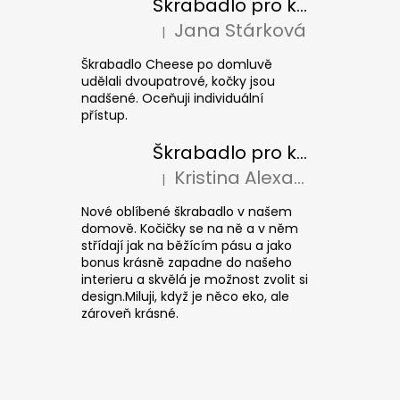
Škrabadlo pro kočky CHEESE ELIPSE colour
Jana Stárková
|
Hodnocení produktu je 5 z 5 hvězdiček.
Škrabadlo Cheese po domluvě
udělali dvoupatrové, kočky jsou
nadšené. Oceňuji individuální
přístup.
Škrabadlo pro kočky CUBE Colour
Kristina Alexandrová
|
Hodnocení produktu je 5 z 5 hvězdiček.
Nové oblíbené škrabadlo v našem
domově. Kočičky se na ně a v něm
střídají jak na běžícím pásu a jako
bonus krásně zapadne do našeho
interieru a skvělá je možnost zvolit si
design.Miluji, když je něco eko, ale
zároveň krásné.