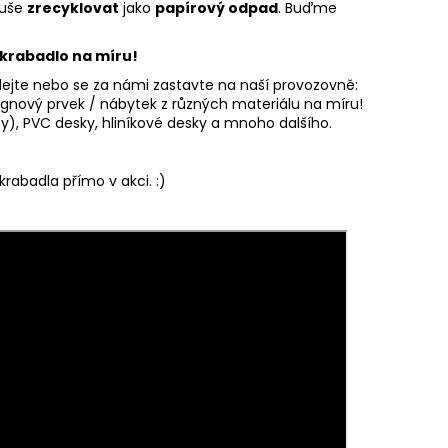
duše
zrecyklovat
jako
papírový odpad
. Buďme
krabadlo na míru!
olejte nebo se za námi zastavte na naší provozovně:
nový prvek / nábytek z různých materiálu na míru!
kty), PVC desky, hliníkové desky a mnoho dalšího.
rabadla přímo v akci. :)