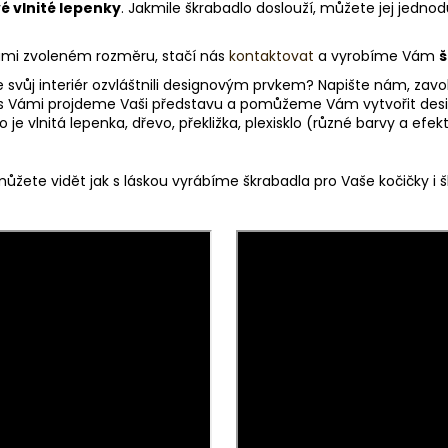
é vlnité lepenky
. Jakmile škrabadlo doslouží, můžete jej jedno
Vámi zvoleném rozměru, stačí nás
kontaktovat
a vyrobíme Vám
š
e svůj interiér ozvláštnili designovým prvkem? Napište nám, zav
s Vámi projdeme Vaši představu a pomůžeme Vám vytvořit desig
je vlnitá lepenka, dřevo, překližka, plexisklo (různé barvy a efe
ůžete vidět jak s láskou vyrábíme škrabadla pro Vaše kočičky i šk