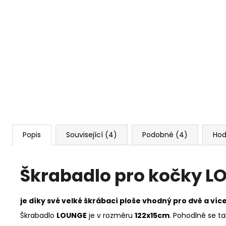
Popis
Související (4)
Podobné (4)
Hod
Škrabadlo pro kočky L
je díky své velké škrábací ploše vhodný pro dvě a víc
Škrabadlo
LOUNGE
je v rozměru
122x15cm
. Pohodlně se ta