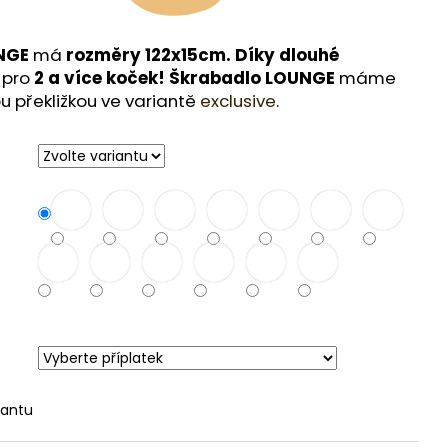
NGE
má
rozměry 122x15cm.
Díky dlouhé
 pro
2 a více koček! Škrabadlo LOUNGE
máme
ou překližkou ve variantě
exclusive
.
iantu