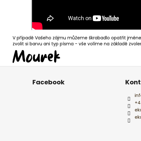
V případě Vašeho zájmu můžeme škrabadlo opatřit jménem
zvolit si barvu ani typ písma - vše volíme na základě zvol
Z
á
Facebook
Kont
p
a
inf
t
+4
í
ek
ek