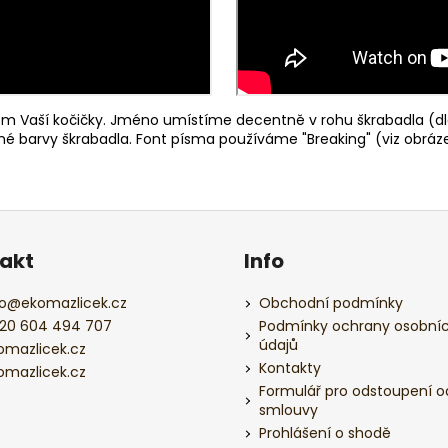
 Vaší kočičky. Jméno umístíme decentně v rohu škrabadla (dl
ené barvy škrabadla. Font písma používáme "Breaking" (viz obráze
akt
Info
o
@
ekomazlicek.cz
Obchodní podmínky
20 604 494 707
Podmínky ochrany osobní
údajů
omazlicek.cz
Kontakty
omazlicek.cz
Formulář pro odstoupení o
smlouvy
Prohlášení o shodě