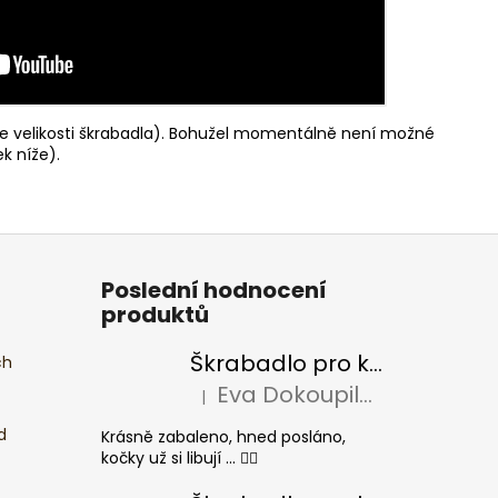
e velikosti škrabadla). Bohužel momentálně není možné
k níže).
Poslední hodnocení
produktů
Škrabadlo pro kočky BASIC Colour
ch
Eva Dokoupilová
|
Hodnocení produktu je 5 z 5 hvězdiček.
d
Krásně zabaleno, hned posláno,
kočky už si libují ... 👍🏻