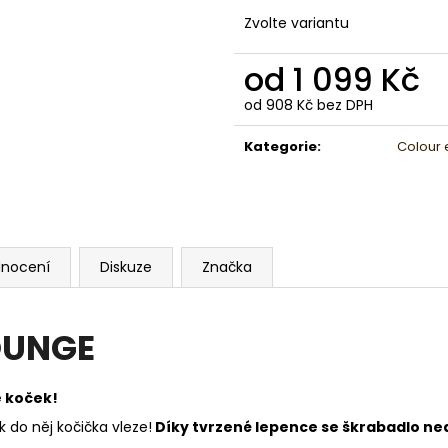
Zvolte variantu
od
1 099 Kč
od
908 Kč
bez DPH
Měrná
cena:
Kategorie
:
Colour 
nocení
Diskuze
Značka
OUNGE
e koček!
k do něj kočička vleze!
Díky tvrzené lepence se škrabadlo ned