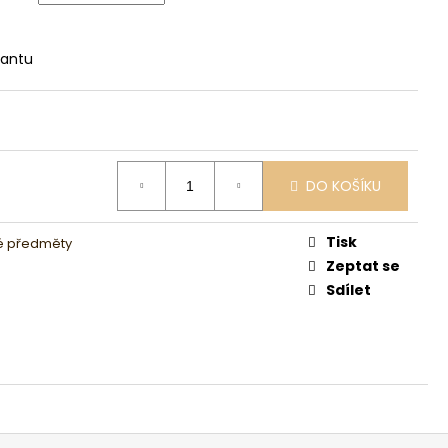
iantu
DO KOŠÍKU
Tisk
é předměty
Zeptat se
Sdílet