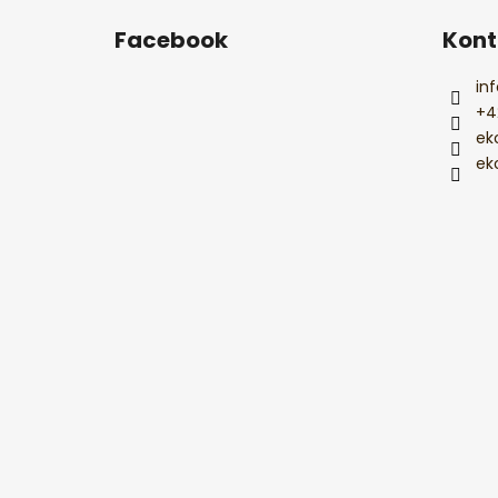
á
Facebook
Kont
p
a
inf
t
+4
í
ek
ek