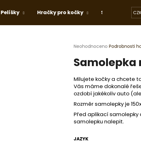
Pelíšky
Hračky pro kočky
Stelivo
Dá
CZ
Co potřebujete najít?
Průměrné
Neohodnoceno
Podrobnosti h
hodnocení
Samolepka 
produktu
HLEDAT
je
0,0
z
Milujete kočky a chcete 
5
Doporučujeme
Vás máme dokonalé řešení
hvězdiček.
ozdobí jakékoliv auto (ale
Rozměr samolepky je 150
Před aplikací samolepky 
samolepku nalepit.
JAZYK