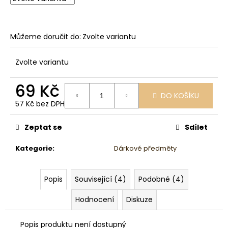
č
u
j
e
Můžeme doručit do:
Zvolte variantu
m
e
Zvolte variantu
69 Kč
DO KOŠÍKU
57 Kč bez DPH
Měrná
cena:
Zeptat se
Sdílet
Kategorie
:
Dárkové předměty
Popis
Související (4)
Podobné (4)
Hodnocení
Diskuze
Popis produktu není dostupný