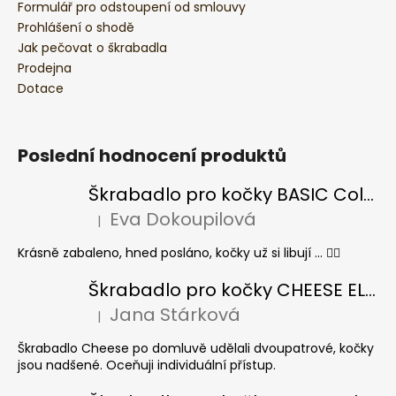
Formulář pro odstoupení od smlouvy
Prohlášení o shodě
Jak pečovat o škrabadla
Prodejna
Dotace
Poslední hodnocení produktů
Škrabadlo pro kočky BASIC Colour
Eva Dokoupilová
|
Hodnocení produktu je 5 z 5 hvězdiček.
Krásně zabaleno, hned posláno, kočky už si libují ... 👍🏻
Škrabadlo pro kočky CHEESE ELIPSE colour
Jana Stárková
|
Hodnocení produktu je 5 z 5 hvězdiček.
Škrabadlo Cheese po domluvě udělali dvoupatrové, kočky
jsou nadšené. Oceňuji individuální přístup.