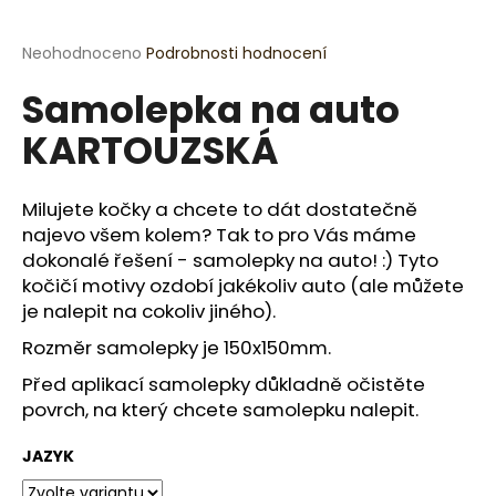
a
j
Průměrné
Neohodnoceno
Podrobnosti hodnocení
hodnocení
í
Samolepka na auto
produktu
t
je
KARTOUZSKÁ
?
0,0
z
5
hvězdiček.
Milujete kočky a chcete to dát dostatečně
najevo všem kolem? Tak to pro Vás máme
HLEDAT
dokonalé řešení - samolepky na auto! :) Tyto
kočičí motivy ozdobí jakékoliv auto (ale můžete
je nalepit na cokoliv jiného).
Rozměr samolepky je 150x150mm.
D
o
Před aplikací samolepky důkladně očistěte
p
povrch, na který chcete samolepku nalepit.
o
r
JAZYK
u