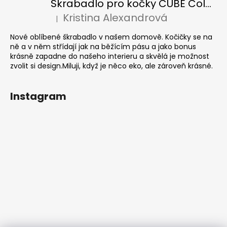
Škrabadlo pro kočky CUBE Colour
Kristina Alexandrová
|
Hodnocení produktu je 5 z 5 hvězdiček.
Nové oblíbené škrabadlo v našem domově. Kočičky se na
ně a v něm střídají jak na běžícím pásu a jako bonus
krásně zapadne do našeho interieru a skvělá je možnost
zvolit si design.Miluji, když je něco eko, ale zároveň krásné.
Instagram