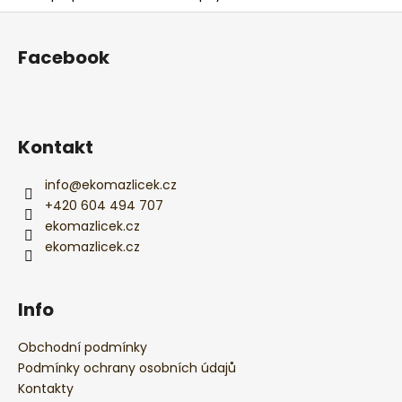
Z
á
Facebook
p
a
t
í
Kontakt
info
@
ekomazlicek.cz
+420 604 494 707
ekomazlicek.cz
ekomazlicek.cz
Info
Obchodní podmínky
Podmínky ochrany osobních údajů
Kontakty