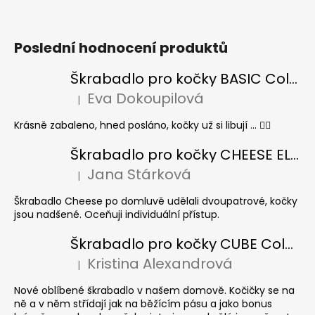
Poslední hodnocení produktů
Škrabadlo pro kočky BASIC Colour
Eva Dokoupilová
|
Hodnocení produktu je 5 z 5 hvězdiček.
Krásně zabaleno, hned posláno, kočky už si libují ... 👍🏻
Škrabadlo pro kočky CHEESE ELIPSE colour
Jana Stárková
|
Hodnocení produktu je 5 z 5 hvězdiček.
Škrabadlo Cheese po domluvě udělali dvoupatrové, kočky
jsou nadšené. Oceňuji individuální přístup.
Škrabadlo pro kočky CUBE Colour
Kristina Alexandrová
|
Hodnocení produktu je 5 z 5 hvězdiček.
Nové oblíbené škrabadlo v našem domově. Kočičky se na
ně a v něm střídají jak na běžícím pásu a jako bonus