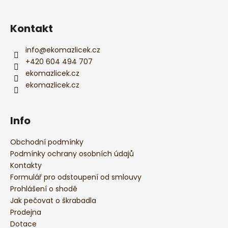
t
í
Kontakt
info
@
ekomazlicek.cz
+420 604 494 707
ekomazlicek.cz
ekomazlicek.cz
Info
Obchodní podmínky
Podmínky ochrany osobních údajů
Kontakty
Formulář pro odstoupení od smlouvy
Prohlášení o shodě
Jak pečovat o škrabadla
Prodejna
Dotace