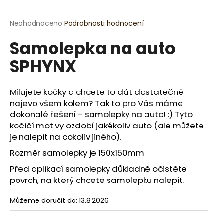
a
j
Průměrné
Neohodnoceno
Podrobnosti hodnocení
hodnocení
í
Samolepka na auto
produktu
t
je
SPHYNX
?
0,0
z
5
hvězdiček.
Milujete kočky a chcete to dát dostatečně
najevo všem kolem? Tak to pro Vás máme
HLEDAT
dokonalé řešení - samolepky na auto! :) Tyto
kočičí motivy ozdobí jakékoliv auto (ale můžete
je nalepit na cokoliv jiného).
Rozměr samolepky je 150x150mm.
D
o
Před aplikací samolepky důkladně očistěte
p
povrch, na který chcete samolepku nalepit.
o
r
Můžeme doručit do:
13.8.2026
u