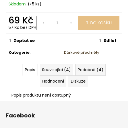
č
Skladem
(>5 ks)
u
j
69 Kč
e
DO KOŠÍKU
m
57 Kč bez DPH
e
Měrná
cena:
Zeptat se
Sdílet
Kategorie
:
Dárkové předměty
Popis
Související (4)
Podobné (4)
Hodnocení
Diskuze
Popis produktu není dostupný
Z
á
Facebook
p
a