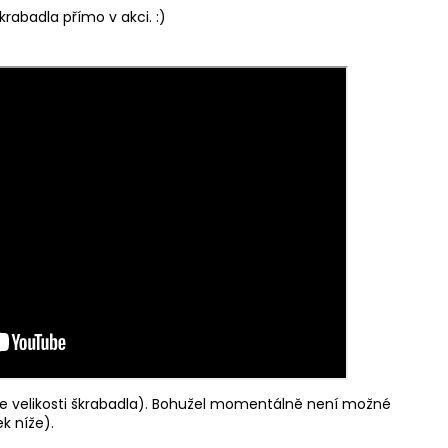
rabadla přímo v akci. :)
e velikosti škrabadla). Bohužel momentálně není možné
k níže).