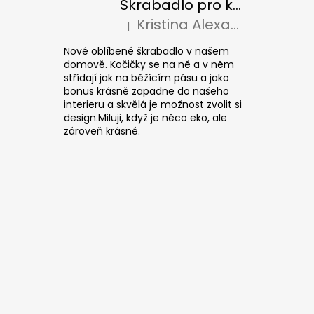
Škrabadlo pro kočky CUBE Colour
Kristina Alexandrová
|
Hodnocení produktu je 5 z 5 hvězdiček.
Nové oblíbené škrabadlo v našem
domově. Kočičky se na ně a v něm
střídají jak na běžícím pásu a jako
bonus krásně zapadne do našeho
interieru a skvělá je možnost zvolit si
design.Miluji, když je něco eko, ale
zároveň krásné.