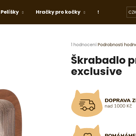
Pelíšky
Hračky pro kočky
Stelivo
Dá
CZ
Co potřebujete najít?
Průměrné
1 hodnocení
Podrobnosti hodn
hodnocení
Škrabadlo p
produktu
HLEDAT
je
exclusive
5,0
z
5
Doporučujeme
hvězdiček.