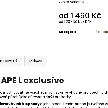
Zvolte variantu
od
1 460 Kč
od
1 207 Kč
bez DPH
Měrná
cena:
Kategorie
:
Škrabad
nocení (1)
Diskuze
APE L exclusive
žností využití ze všech různých stran je vhodné pro všechny dru
oveň působí jako důmyslná skrýš pro kočky.
ivrstvé vlnité lepenky
a jeho přední i zadní strana je tvořena
d