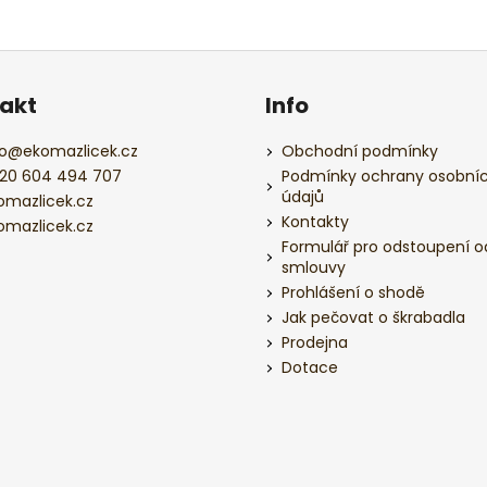
akt
Info
o
@
ekomazlicek.cz
Obchodní podmínky
20 604 494 707
Podmínky ochrany osobní
údajů
omazlicek.cz
Kontakty
omazlicek.cz
Formulář pro odstoupení o
smlouvy
Prohlášení o shodě
Jak pečovat o škrabadla
Prodejna
Dotace