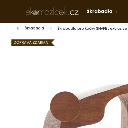
K
Přejít
na
o
Škrabadla
obsah
Zpět
Zpět
š
do
do
í
Domů
Škrabadla
Škrabadlo pro kočky SHAPE L exclusive
k
obchodu
obchodu
DOPRAVA ZDARMA