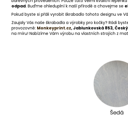
barevných provedeních. Pouze tato velmi kvalitní lepenka
odpad
. Buďme ohleduplní k naší přírodě a chovejme se
e
Pokud byste si přáli vyrobit škrabadlo tohoto designu ve 
Zaujaly Vás naše škrabadla a výrobky pro kočky? Rádi byst
provozovně:
Monkeyprint.cz
, Jablunkovská 853, Český
na míru! Nabízíme Vám výrobu na vlastních strojích z materi