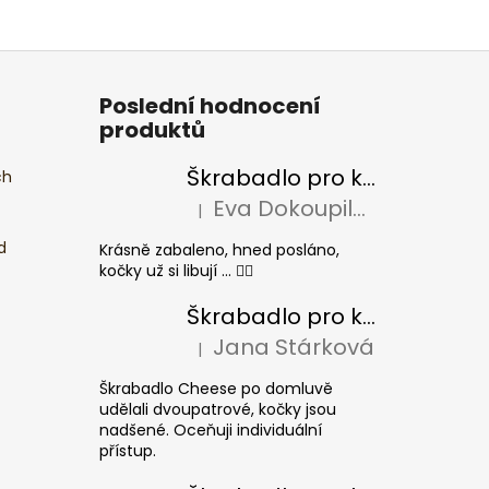
Poslední hodnocení
produktů
Škrabadlo pro kočky BASIC Colour
ch
Eva Dokoupilová
|
Hodnocení produktu je 5 z 5 hvězdiček.
d
Krásně zabaleno, hned posláno,
kočky už si libují ... 👍🏻
Škrabadlo pro kočky CHEESE ELIPSE colour
Jana Stárková
|
Hodnocení produktu je 5 z 5 hvězdiček.
Škrabadlo Cheese po domluvě
udělali dvoupatrové, kočky jsou
nadšené. Oceňuji individuální
přístup.