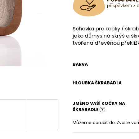
Schovka pro kočky / škra
jako důmyslná skrýš a šk
tvořena dřevěnou překližk
BARVA
HLOUBKA ŠKRABADLA
JMÉNO VAŠÍ KOČKY NA
ŠKRABADLE
?
Můžeme doručit do:
Zvolte var