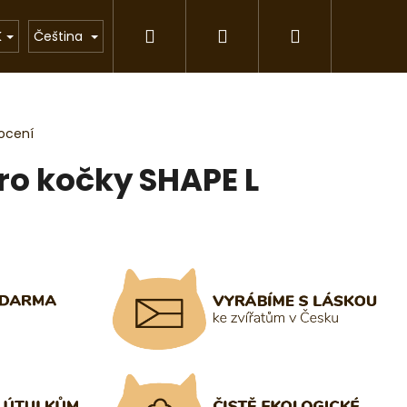
Hledat
Přihlášení
Nákupní
rkové předměty
Chovatelské stanice
Pom
K
Čeština
košík
ocení
ro kočky SHAPE L