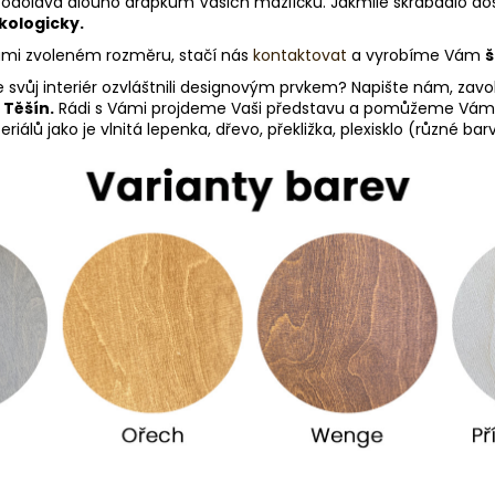
 odolává dlouho drápkům Vašich mazlíčků. Jakmile škrabadlo do
kologicky.
Vámi zvoleném rozměru, stačí nás
kontaktovat
a vyrobíme Vám
š
e svůj interiér ozvláštnili designovým prvkem? Napište nám, zav
 Těšín.
Rádi s Vámi projdeme Vaši představu a pomůžeme Vám vy
álů jako je vlnitá lepenka, dřevo, překližka, plexisklo (různé ba