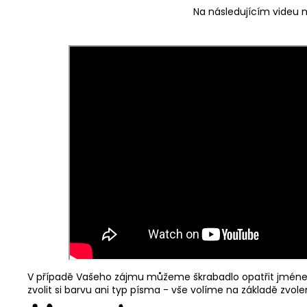
Na následujícím videu m
V případě Vašeho zájmu můžeme škrabadlo opatřit jménem
zvolit si barvu ani typ písma - vše volíme na základě zvol