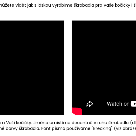
ůžete vidět jak s láskou vyrábíme škrabadla pro Vaše kočičky i šk
 Vaší kočičky. Jméno umístíme decentně v rohu škrabadla (dl
ené barvy škrabadla. Font písma používáme "Breaking" (viz obráze