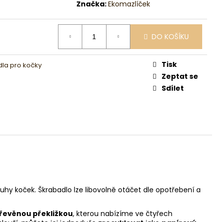
Značka:
Ekomazlíček
DO KOŠÍKU
Tisk
la pro kočky
Zeptat se
Sdílet
hy koček. Škrabadlo lze libovolně otáčet dle opotřebení a
řevěnou překližkou
, kterou nabízíme ve čtyřech