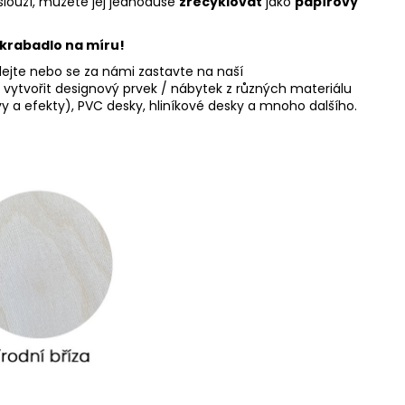
slouží, můžete jej jednoduše
zrecyklovat
jako
papírový
krabadlo na míru!
olejte nebo se za námi zastavte na naší
tvořit designový prvek / nábytek z různých materiálu
rvy a efekty), PVC desky, hliníkové desky a mnoho dalšího.