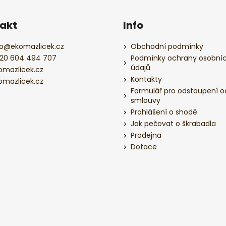
akt
Info
o
@
ekomazlicek.cz
Obchodní podmínky
20 604 494 707
Podmínky ochrany osobní
údajů
omazlicek.cz
Kontakty
omazlicek.cz
Formulář pro odstoupení o
smlouvy
Prohlášení o shodě
Jak pečovat o škrabadla
Prodejna
Dotace