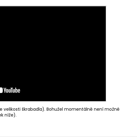
e velikosti škrabadla). Bohužel momentálně není možné
k níže).