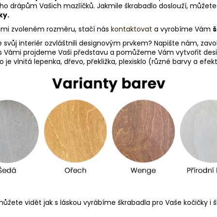
ouho drápům Vašich mazlíčků. Jakmile škrabadlo doslouží, můžete
ky.
Vámi zvoleném rozměru, stačí nás
kontaktovat
a vyrobíme Vám
š
e svůj interiér ozvláštnili designovým prvkem? Napište nám, zav
s Vámi projdeme Vaši představu a pomůžeme Vám vytvořit desig
je vlnitá lepenka, dřevo, překližka, plexisklo (různé barvy a efe
ůžete vidět jak s láskou vyrábíme škrabadla pro Vaše kočičky i šk