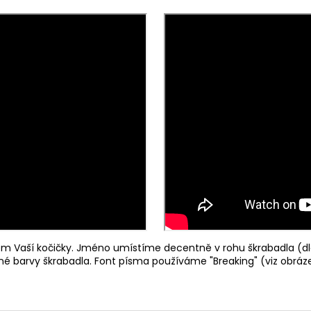
 Vaší kočičky. Jméno umístíme decentně v rohu škrabadla (dl
ené barvy škrabadla. Font písma používáme "Breaking" (viz obráze