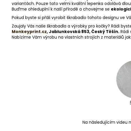
variantách. Pouze tato velmi kvalitní lepenka odolává dl
Buďme ohleduplní k naší přírodě a chovejme se
ekologic
Pokud byste si přáli vyrobit škrabadlo tohoto designu ve 
Zaujaly Vás naše škrabadla a výrobky pro kočky? Rádi byst
Monkeyprint.cz
, Jablunkovská 853, Český Těšín.
Rádi 
Nabízíme Vám výrobu na vlastních strojích z materiálů jako 
Na následujícím videu m