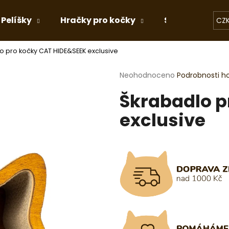
Pelíšky
Hračky pro kočky
Stelivo
Dá
CZ
o pro kočky CAT HIDE&SEEK exclusive
Co potřebujete najít?
Průměrné
Neohodnoceno
Podrobnosti h
hodnocení
Škrabadlo p
produktu
HLEDAT
je
exclusive
0,0
z
5
Doporučujeme
hvězdiček.