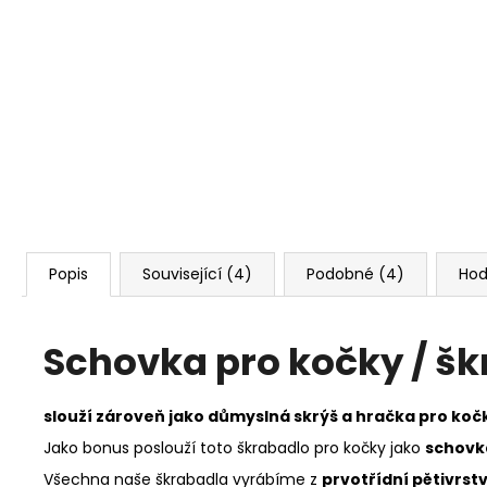
Popis
Související (4)
Podobné (4)
Hod
Schovka pro kočky / šk
slouží zároveň jako důmyslná skrýš a hračka pro koč
Jako bonus poslouží toto škrabadlo pro kočky jako
schovk
Všechna naše škrabadla vyrábíme z
prvotřídní pětivrstv