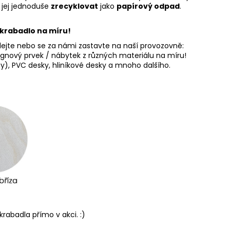
 jej jednoduše
zrecyklovat
jako
papírový odpad
.
krabadlo na míru!
olejte nebo se za námi zastavte na naší provozovně:
nový prvek / nábytek z různých materiálu na míru!
kty), PVC desky, hliníkové desky a mnoho dalšího.
rabadla přímo v akci. :)