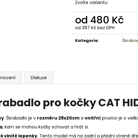
Zvolte variantu
od
480 Kč
od
397 Kč
bez DPH
Měrná
cena:
Kategorie
:
Škraba
nocení
Diskuze
rabadlo pro kočky CAT HI
ky
. Škrabadlo je v
rozměru 28x20cm
a
vnitřní
prostor je o velik
a
, kam se mohou kočky schovat a hrát si.
é vlnité lepenky
. Tento model má na zadní a přední straně dř