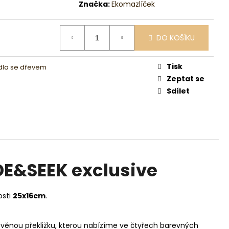
Značka:
Ekomazlíček
DO KOŠÍKU
Tisk
dla se dřevem
Zeptat se
Sdílet
DE&SEEK exclusive
osti
25x16cm
.
evěnou překližku, kterou nabízíme ve čtyřech barevných