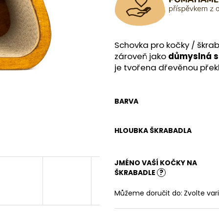
Schovka pro kočky / škra
zároveň jako
důmyslná s
je tvořena dřevěnou překl
BARVA
HLOUBKA ŠKRABADLA
JMÉNO VAŠÍ KOČKY NA
ŠKRABADLE
?
Můžeme doručit do:
Zvolte var