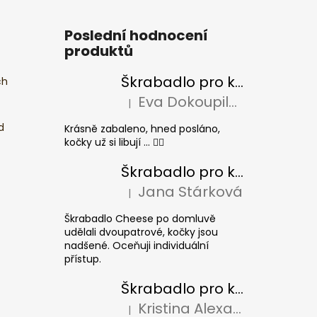
Poslední hodnocení
produktů
Škrabadlo pro kočky BASIC Colour
ch
Eva Dokoupilová
|
Hodnocení produktu je 5 z 5 hvězdiček.
d
Krásně zabaleno, hned posláno,
kočky už si libují ... 👍🏻
Škrabadlo pro kočky CHEESE ELIPSE colour
Jana Stárková
|
Hodnocení produktu je 5 z 5 hvězdiček.
Škrabadlo Cheese po domluvě
udělali dvoupatrové, kočky jsou
nadšené. Oceňuji individuální
přístup.
Škrabadlo pro kočky CUBE Colour
Kristina Alexandrová
|
Hodnocení produktu je 5 z 5 hvězdiček.