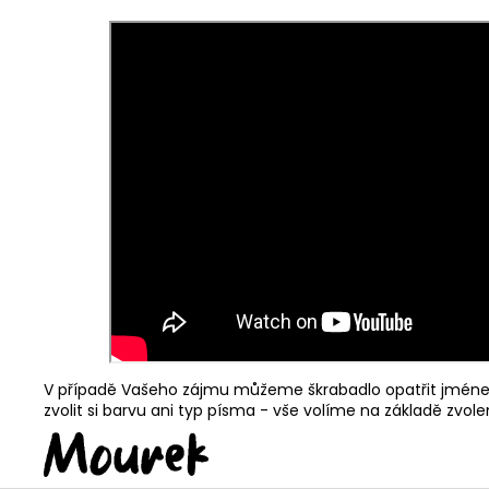
V případě Vašeho zájmu můžeme škrabadlo opatřit jménem
zvolit si barvu ani typ písma - vše volíme na základě zvol