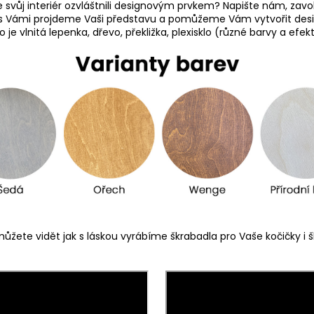
e svůj interiér ozvláštnili designovým prvkem? Napište nám, zav
s Vámi projdeme Vaši představu a pomůžeme Vám vytvořit desig
je vlnitá lepenka, dřevo, překližka, plexisklo (různé barvy a efe
ůžete vidět jak s láskou vyrábíme škrabadla pro Vaše kočičky i šk