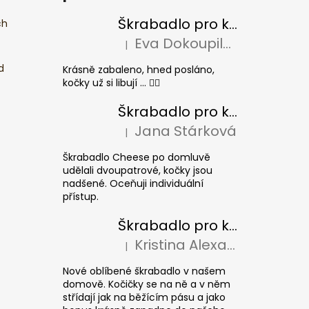
Škrabadlo pro kočky BASIC Colour
ch
Eva Dokoupilová
|
Hodnocení produktu je 5 z 5 hvězdiček.
d
Krásně zabaleno, hned posláno,
kočky už si libují ... 👍🏻
Škrabadlo pro kočky CHEESE ELIPSE colour
Jana Stárková
|
Hodnocení produktu je 5 z 5 hvězdiček.
Škrabadlo Cheese po domluvě
udělali dvoupatrové, kočky jsou
nadšené. Oceňuji individuální
přístup.
Škrabadlo pro kočky CUBE Colour
Kristina Alexandrová
|
Hodnocení produktu je 5 z 5 hvězdiček.
Nové oblíbené škrabadlo v našem
domově. Kočičky se na ně a v něm
střídají jak na běžícím pásu a jako