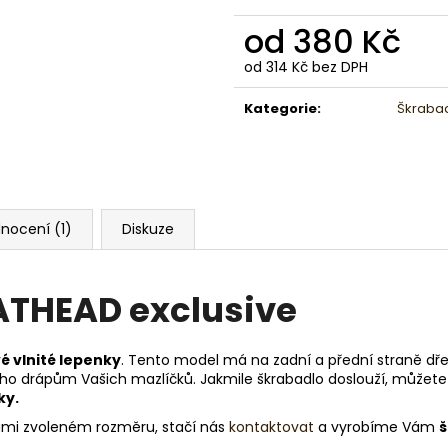
od
380 Kč
od
314 Kč
bez DPH
Měrná
cena:
Kategorie
:
Škrabad
nocení (1)
Diskuze
ATHEAD exclusive
é vlnité lepenky
. Tento model má na zadní a přední straně dř
ouho drápům Vašich mazlíčků. Jakmile škrabadlo doslouží, můžete
ky.
Vámi zvoleném rozměru, stačí nás
kontaktovat
a vyrobíme Vám
š