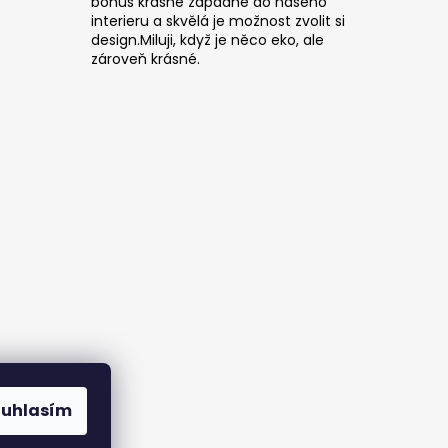
bonus krásně zapadne do našeho
interieru a skvělá je možnost zvolit si
design.Miluji, když je něco eko, ale
zároveň krásné.
ouhlasím