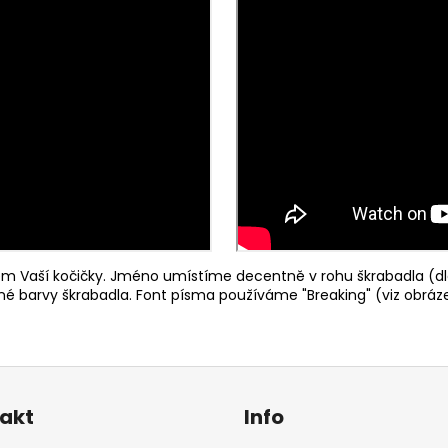
 Vaší kočičky. Jméno umístíme decentně v rohu škrabadla (dl
ené barvy škrabadla. Font písma používáme "Breaking" (viz obráze
akt
Info