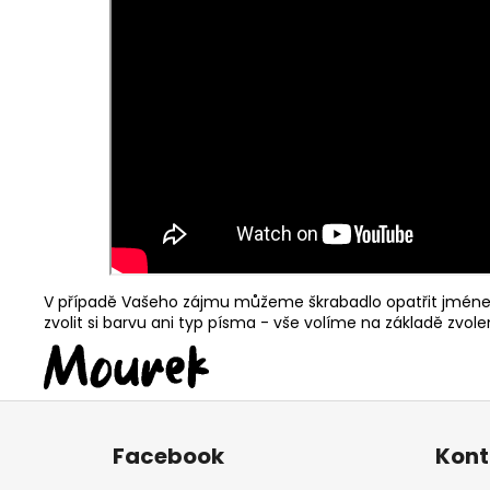
V případě Vašeho zájmu můžeme škrabadlo opatřit jménem
zvolit si barvu ani typ písma - vše volíme na základě zvol
Z
á
Facebook
Kont
p