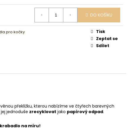
DO KOŠÍKU
Tisk
la pro kočky
Zeptat se
Sdílet
evěnou překližku, kterou nabízíme ve čtyřech barevných
 jej jednoduše
zrecyklovat
jako
papírový odpad
.
krabadlo na míru!