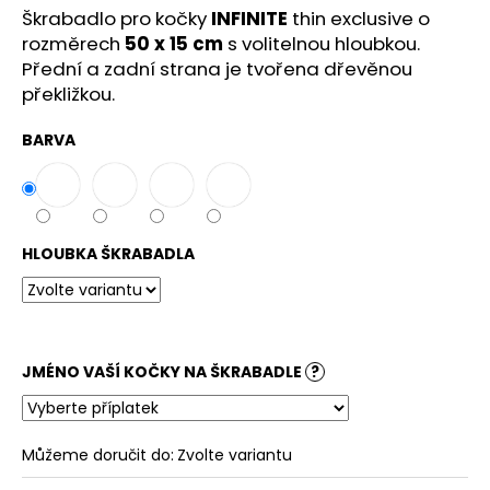
č
Škrabadlo pro kočky
INFINITE
thin exclusive o
u
rozměrech
50 x 15 cm
s volitelnou hloubkou.
j
Přední a zadní strana je tvořena dřevěnou
e
překližkou.
m
e
BARVA
HLOUBKA ŠKRABADLA
JMÉNO VAŠÍ KOČKY NA ŠKRABADLE
?
Můžeme doručit do:
Zvolte variantu