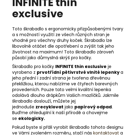
INFINITE thin
exclusive
Toto škrabadlo s ergonomicky přizpůsobenými tvary
a s možností využití ze všech různých stran je
vhodné pro všechny druhy koček. Škrabadlo lze
libovolně otáčet dle opotřebení a zvýšit tak jeho
životnost na maximum! Toto škrabadlo zároveň
působí jako důmyslná skrýš pro kočky.
Škrabadlo pro kočky
INFINITE thin exclusive
je
vyrobeno z
prvotřídní pětivrstvé vlnité lepenky
a
jeho přední i zadní strana je tvořena dřevěnou
překližkou, kterou nabízíme ve čtyřech barevných
provedeních. Pouze tato velmi kvalitní lepenka
odolává dlouho drápkům Vašich mazlíčků. Jakmile
škrabadlo doslouží, můžete jej
jednoduše
zrecyklovat
jako
papírový odpad
.
Buďme ohleduplní k naší přírodě a chovejme
se
ekologicky.
Pokud byste si přáli vyrobit škrabadlo tohoto designu
ve Vámi zvoleném rozměru, stačí nás
kontaktovat
a