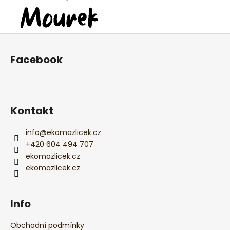
Z
á
Facebook
p
a
t
í
Kontakt
info
@
ekomazlicek.cz
+420 604 494 707
ekomazlicek.cz
ekomazlicek.cz
Info
Obchodní podmínky