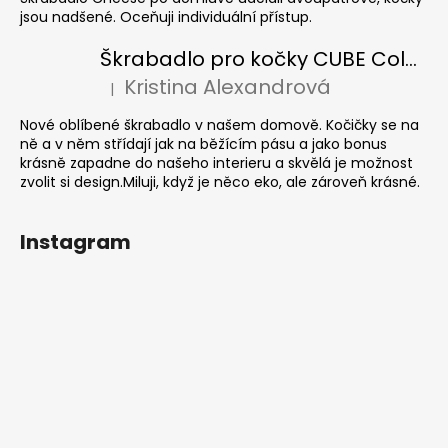
jsou nadšené. Oceňuji individuální přístup.
Škrabadlo pro kočky CUBE Colour
Kristina Alexandrová
|
Hodnocení produktu je 5 z 5 hvězdiček.
Nové oblíbené škrabadlo v našem domově. Kočičky se na
ně a v něm střídají jak na běžícím pásu a jako bonus
krásně zapadne do našeho interieru a skvělá je možnost
zvolit si design.Miluji, když je něco eko, ale zároveň krásné.
Instagram