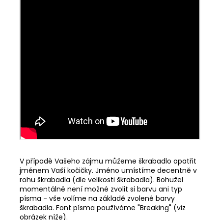
V případě Vašeho zájmu můžeme škrabadlo opatřit
jménem Vaší kočičky. Jméno umístíme decentně v
rohu škrabadla (dle velikosti škrabadla). Bohužel
momentálně není možné zvolit si barvu ani typ
písma - vše volíme na základě zvolené barvy
škrabadla. Font písma používáme "Breaking" (viz
obrázek níže).