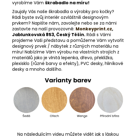
vyrobíme Vám
škrabadlo na míru!
Zaujaly Vás naše škrabadla a výrobky pro kočky?
Rádi byste svůj interiér ozvláštnili designovým
prvkem? Napište nám, zavolejte nebo se za námi
zastavte na naší provozovně:
Monkeyprint.cz
,
Jablunkovská 853, Český Těšín.
Rádi s Vámi
projdeme Vaši představu a pomůžeme Vám vytvořit
designový prvek / nábytek z různých materiálu na
míru! Nabízíme Vám výrobu na vlastních strojích z
materiálů jako je vlnitá lepenka, dřevo, překližka,
plexisklo (různé barvy a efekty), PVC desky, hliníkové
desky a mnoho dalšího.
Na následujícím videu můžete vidět jak s láskou