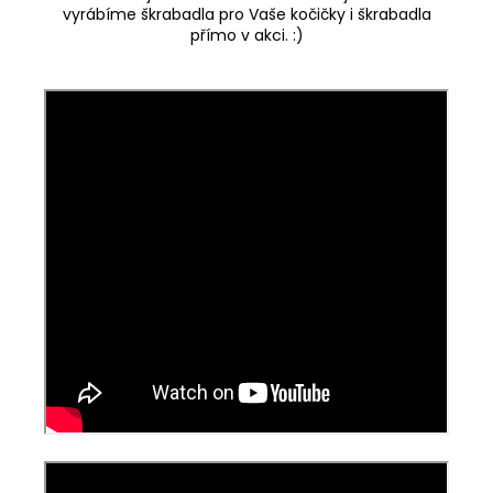
vyrábíme škrabadla pro Vaše kočičky i škrabadla
přímo v akci. :)