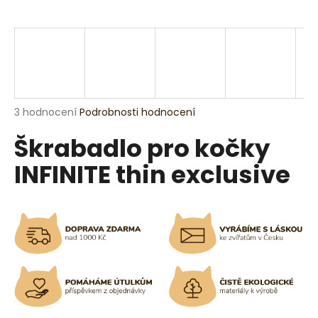
a
j
í
t
?
Průměrné
3 hodnocení
Podrobnosti hodnocení
hodnocení
Škrabadlo pro kočky
produktu
je
HLEDAT
INFINITE thin exclusive
5,0
z
5
hvězdiček.
D
o
p
o
r
u