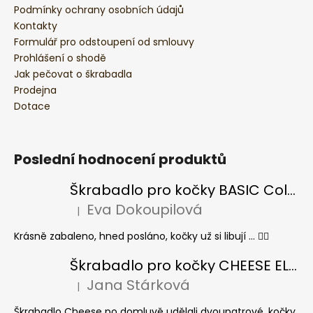
Podmínky ochrany osobních údajů
Kontakty
Formulář pro odstoupení od smlouvy
Prohlášení o shodě
Jak pečovat o škrabadla
Prodejna
Dotace
Poslední hodnocení produktů
Škrabadlo pro kočky BASIC Colour
Eva Dokoupilová
|
Hodnocení produktu je 5 z 5 hvězdiček.
Krásně zabaleno, hned posláno, kočky už si libují ... 👍🏻
Škrabadlo pro kočky CHEESE ELIPSE colour
Jana Stárková
|
Hodnocení produktu je 5 z 5 hvězdiček.
Škrabadlo Cheese po domluvě udělali dvoupatrové, kočky