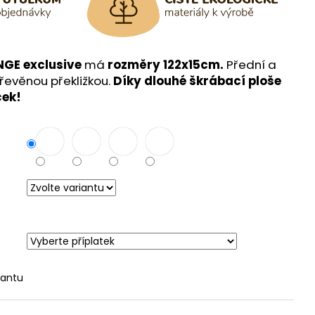
GE exclusive
má
rozměry 122x15cm.
Přední a
řevěnou překližkou.
Díky dlouhé škrábací ploše
ček!
iantu