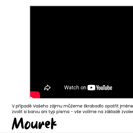
V případě Vašeho zájmu můžeme škrabadlo opatřit jménem
zvolit si barvu ani typ písma - vše volíme na základě zvol