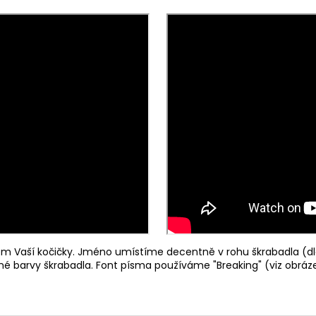
 Vaší kočičky. Jméno umístíme decentně v rohu škrabadla (dl
ené barvy škrabadla. Font písma používáme "Breaking" (viz obráze