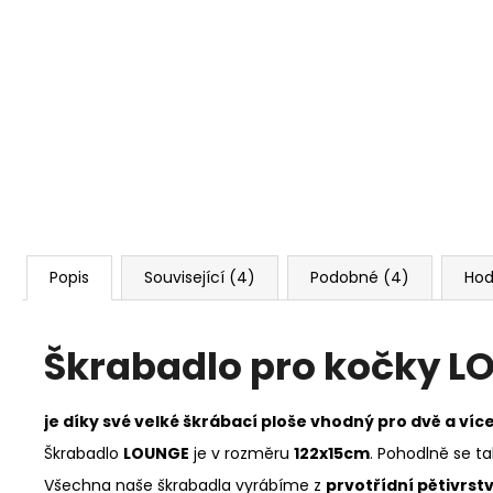
Popis
Související (4)
Podobné (4)
Hod
Škrabadlo pro kočky L
je díky své velké škrábací ploše vhodný pro dvě a víc
Škrabadlo
LOUNGE
je v rozměru
122x15cm
. Pohodlně se ta
Všechna naše škrabadla vyrábíme z
prvotřídní pětivrstv