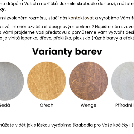
ouho drápům Vašich mazlíčků. Jakmile škrabadlo doslouží, můžete
ky.
Vámi zvoleném rozměru, stačí nás
kontaktovat
a vyrobíme Vám
š
e svůj interiér ozvláštnili designovým prvkem? Napište nám, zav
s Vámi projdeme Vaši představu a pomůžeme Vám vytvořit desig
je vlnitá lepenka, dřevo, překližka, plexisklo (různé barvy a efe
ůžete vidět jak s láskou vyrábíme škrabadla pro Vaše kočičky i šk