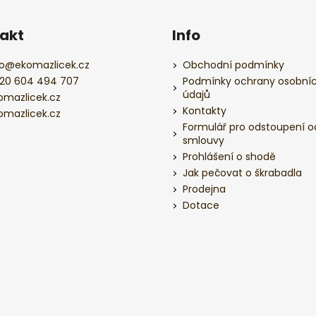
akt
Info
o
@
ekomazlicek.cz
Obchodní podmínky
20 604 494 707
Podmínky ochrany osobní
údajů
omazlicek.cz
Kontakty
omazlicek.cz
Formulář pro odstoupení o
smlouvy
Prohlášení o shodě
Jak pečovat o škrabadla
Prodejna
Dotace