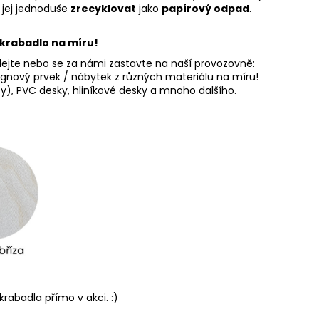
 jej jednoduše
zrecyklovat
jako
papírový odpad
.
krabadlo na míru!
olejte nebo se za námi zastavte na naší provozovně:
nový prvek / nábytek z různých materiálu na míru!
kty), PVC desky, hliníkové desky a mnoho dalšího.
rabadla přímo v akci. :)