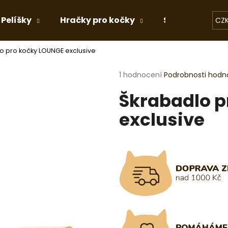
Pelíšky
Hračky pro kočky
Stelivo
Dá
CZ
o pro kočky LOUNGE exclusive
Co potřebujete najít?
Průměrné
1 hodnocení
Podrobnosti hodn
hodnocení
Škrabadlo p
produktu
HLEDAT
je
exclusive
5,0
z
5
Doporučujeme
hvězdiček.