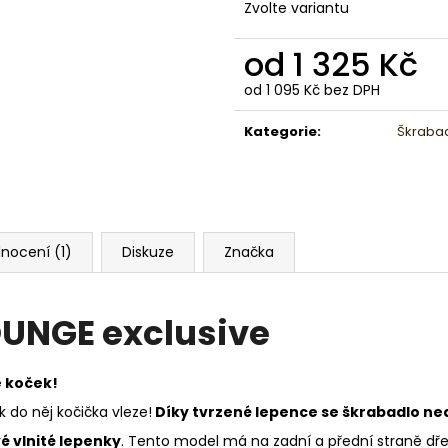
Zvolte variantu
od
1 325 Kč
od
1 095 Kč
bez DPH
Měrná
cena:
Kategorie
:
Škraba
nocení (1)
Diskuze
Značka
OUNGE exclusive
e koček!
k do něj kočička vleze!
Díky tvrzené lepence se škrabadlo ned
é vlnité lepenky
. Tento model má na zadní a přední straně dř