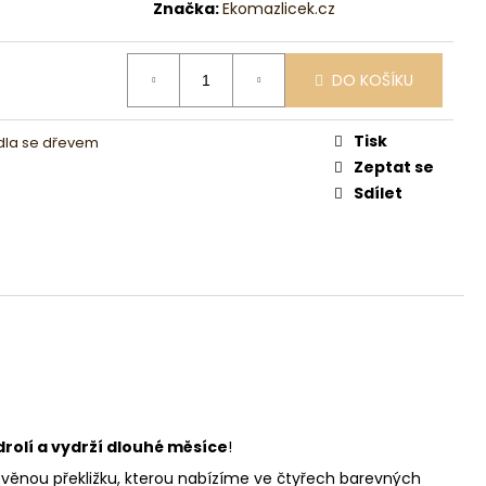
Značka:
Ekomazlicek.cz
DO KOŠÍKU
Tisk
dla se dřevem
Zeptat se
Sdílet
rolí a vydrží dlouhé měsíce
!
evěnou překližku, kterou nabízíme ve čtyřech barevných