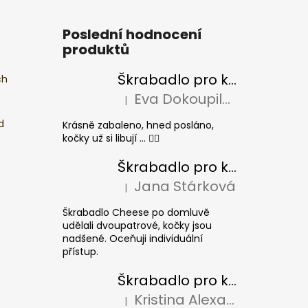
Poslední hodnocení
produktů
Škrabadlo pro kočky BASIC Colour
ch
Eva Dokoupilová
|
Hodnocení produktu je 5 z 5 hvězdiček.
d
Krásně zabaleno, hned posláno,
kočky už si libují ... 👍🏻
Škrabadlo pro kočky CHEESE ELIPSE colour
Jana Stárková
|
Hodnocení produktu je 5 z 5 hvězdiček.
Škrabadlo Cheese po domluvě
udělali dvoupatrové, kočky jsou
nadšené. Oceňuji individuální
přístup.
Škrabadlo pro kočky CUBE Colour
Kristina Alexandrová
|
Hodnocení produktu je 5 z 5 hvězdiček.