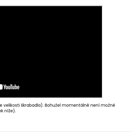
e velikosti škrabadla). Bohužel momentálně není možné
k níže).