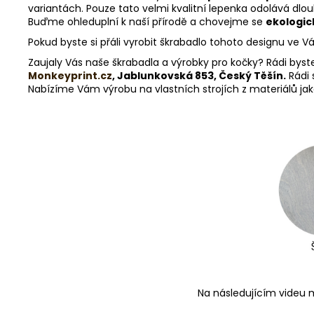
variantách. Pouze tato velmi kvalitní lepenka odolává dl
Buďme ohleduplní k naší přírodě a chovejme se
ekologic
Pokud byste si přáli vyrobit škrabadlo tohoto designu ve 
Zaujaly Vás naše škrabadla a výrobky pro kočky? Rádi byst
Monkeyprint.cz
, Jablunkovská 853, Český Těšín.
Rádi 
Nabízíme Vám výrobu na vlastních strojích z materiálů jako 
Na následujícím videu m