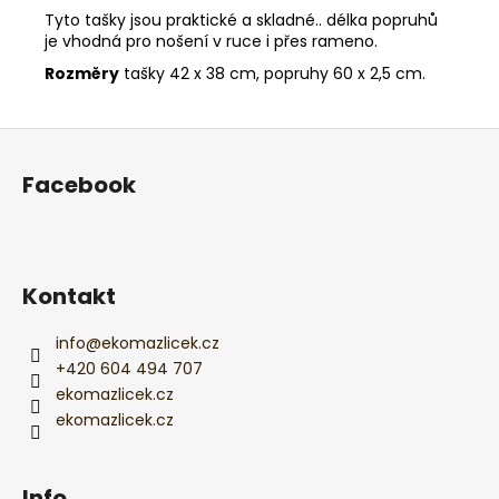
Tyto tašky jsou praktické a skladné.. délka popruhů
je vhodná pro nošení v ruce i přes rameno.
Rozměry
tašky 42 x 38 cm, popruhy 60 x 2,5 cm.
Z
á
Facebook
p
a
t
í
Kontakt
info
@
ekomazlicek.cz
+420 604 494 707
ekomazlicek.cz
ekomazlicek.cz
Info