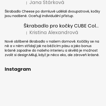
Jana Stárková
|
Hodnocení produktu je 5 z 5 hvězdiček.
Škrabadlo Cheese po domluvě udělali dvoupatrové, kočky
jsou nadšené. Oceňuji individuální přístup.
Škrabadlo pro kočky CUBE Colour
Kristina Alexandrová
|
Hodnocení produktu je 5 z 5 hvězdiček.
Nové oblíbené škrabadlo v našem domově. Kočičky se na
ně a v něm střídají jak na běžícím pásu a jako bonus
krásně zapadne do našeho interieru a skvělá je možnost
zvolit si design.Miluji, když je něco eko, ale zároveň krásné.
Instagram