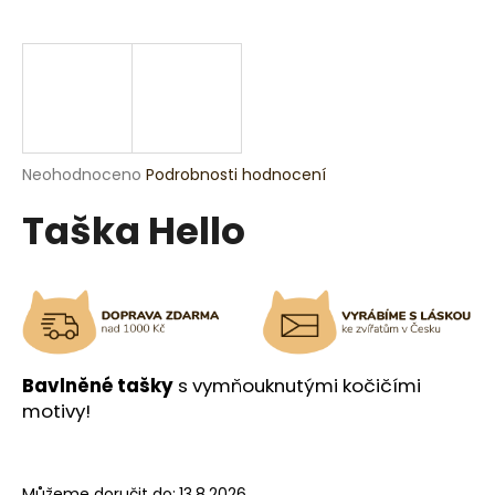
a
j
í
t
?
Průměrné
Neohodnoceno
Podrobnosti hodnocení
hodnocení
Taška Hello
produktu
je
HLEDAT
0,0
z
5
hvězdiček.
D
o
Bavlněné tašky
s vymňouknutými kočičími
p
motivy!
o
r
u
Můžeme doručit do:
13.8.2026