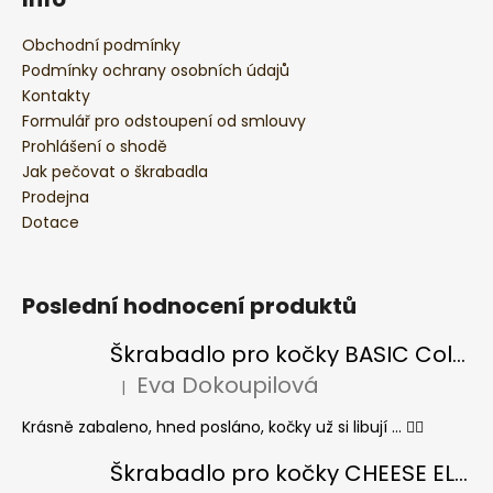
Obchodní podmínky
Podmínky ochrany osobních údajů
Kontakty
Formulář pro odstoupení od smlouvy
Prohlášení o shodě
Jak pečovat o škrabadla
Prodejna
Dotace
Poslední hodnocení produktů
Škrabadlo pro kočky BASIC Colour
Eva Dokoupilová
|
Hodnocení produktu je 5 z 5 hvězdiček.
Krásně zabaleno, hned posláno, kočky už si libují ... 👍🏻
Škrabadlo pro kočky CHEESE ELIPSE colour