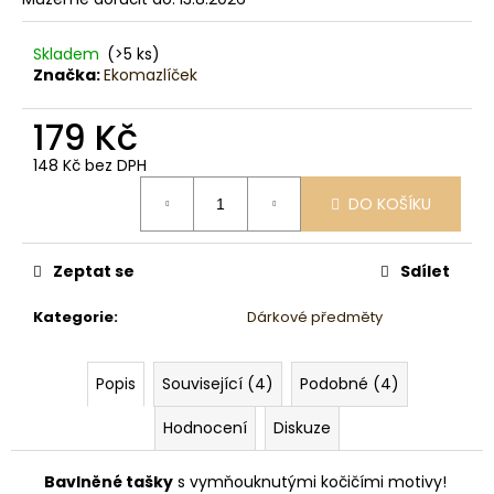
č
u
j
Skladem
(>5 ks)
e
Značka:
Ekomazlíček
m
e
179 Kč
148 Kč bez DPH
Měrná
DO KOŠÍKU
cena:
Zeptat se
Sdílet
Kategorie
:
Dárkové předměty
Popis
Související (4)
Podobné (4)
Hodnocení
Diskuze
Bavlněné tašky
s vymňouknutými kočičími motivy!