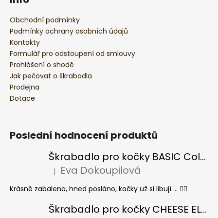
Obchodní podmínky
Podmínky ochrany osobních údajů
Kontakty
Formulář pro odstoupení od smlouvy
Prohlášení o shodě
Jak pečovat o škrabadla
Prodejna
Dotace
Poslední hodnocení produktů
Škrabadlo pro kočky BASIC Colour
Eva Dokoupilová
|
Hodnocení produktu je 5 z 5 hvězdiček.
Krásně zabaleno, hned posláno, kočky už si libují ... 👍🏻
Škrabadlo pro kočky CHEESE ELIPSE colour