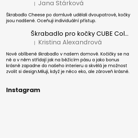
Jana Stárková
|
Hodnocení produktu je 5 z 5 hvězdiček.
Škrabadlo Cheese po domluvě udělali dvoupatrové, kočky
jsou nadšené. Oceňuji individuální přístup.
Škrabadlo pro kočky CUBE Colour
Kristina Alexandrová
|
Hodnocení produktu je 5 z 5 hvězdiček.
Nové oblíbené škrabadlo v našem domově. Kočičky se na
ně a v něm střídají jak na běžícím pásu a jako bonus
krásně zapadne do našeho interieru a skvělá je možnost
zvolit si design.Miluji, když je něco eko, ale zároveň krásné.
Instagram