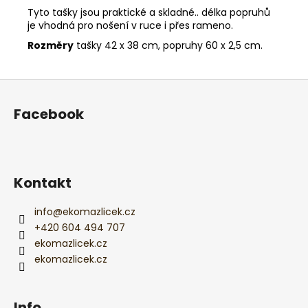
Tyto tašky jsou praktické a skladné.. délka popruhů
je vhodná pro nošení v ruce i přes rameno.
Rozměry
tašky 42 x 38 cm, popruhy 60 x 2,5 cm.
Z
á
Facebook
p
a
t
í
Kontakt
info
@
ekomazlicek.cz
+420 604 494 707
ekomazlicek.cz
ekomazlicek.cz
Info