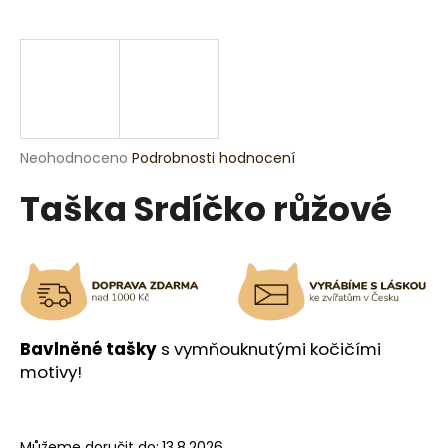
a
j
í
t
?
Průměrné
Neohodnoceno
Podrobnosti hodnocení
hodnocení
Taška Srdíčko růžové
produktu
je
HLEDAT
0,0
z
5
hvězdiček.
D
o
Bavlněné tašky
s vymňouknutými kočičími
p
motivy!
o
r
u
Můžeme doručit do:
13.8.2026