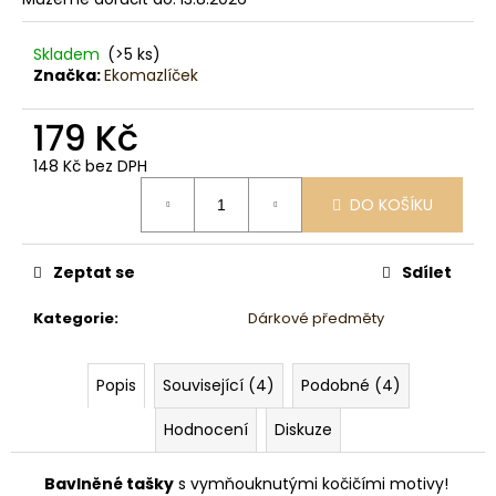
č
u
j
Skladem
(>5 ks)
e
Značka:
Ekomazlíček
m
e
179 Kč
148 Kč bez DPH
Měrná
DO KOŠÍKU
cena:
Zeptat se
Sdílet
Kategorie
:
Dárkové předměty
Popis
Související (4)
Podobné (4)
Hodnocení
Diskuze
Bavlněné tašky
s vymňouknutými kočičími motivy!