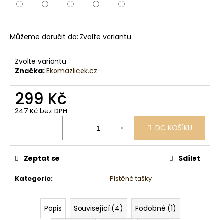
č
u
j
e
Můžeme doručit do:
Zvolte variantu
m
e
Zvolte variantu
Značka:
Ekomazlicek.cz
299 Kč
247 Kč bez DPH
Měrná
DO KOŠÍKU
cena:
Zeptat se
Sdílet
Kategorie
:
Plstěné tašky
Popis
Související (4)
Podobné (1)