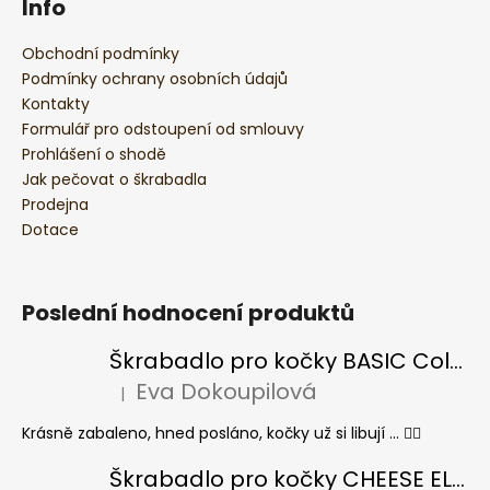
Info
Obchodní podmínky
Podmínky ochrany osobních údajů
Kontakty
Formulář pro odstoupení od smlouvy
Prohlášení o shodě
Jak pečovat o škrabadla
Prodejna
Dotace
Poslední hodnocení produktů
Škrabadlo pro kočky BASIC Colour
Eva Dokoupilová
|
Hodnocení produktu je 5 z 5 hvězdiček.
Krásně zabaleno, hned posláno, kočky už si libují ... 👍🏻
Škrabadlo pro kočky CHEESE ELIPSE colour