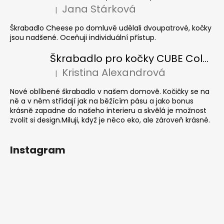
Jana Stárková
|
Hodnocení produktu je 5 z 5 hvězdiček.
Škrabadlo Cheese po domluvě udělali dvoupatrové, kočky
jsou nadšené. Oceňuji individuální přístup.
Škrabadlo pro kočky CUBE Colour
Kristina Alexandrová
|
Hodnocení produktu je 5 z 5 hvězdiček.
Nové oblíbené škrabadlo v našem domově. Kočičky se na
ně a v něm střídají jak na běžícím pásu a jako bonus
krásně zapadne do našeho interieru a skvělá je možnost
zvolit si design.Miluji, když je něco eko, ale zároveň krásné.
Instagram