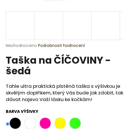
a
j
í
t
?
Průměrné
Neohodnoceno
Podrobnosti hodnocení
hodnocení
Taška na ČÍČOVINY -
produktu
je
HLEDAT
šedá
0,0
z
5
hvězdiček.
Tahle ultra praktická plstěná taška s výšivkou je
D
skvělým doplňkem, který Vás bude jak zdobit, tak
o
dávat najevo Vaší lásku ke kočkám!
p
o
BARVA VÝŠIVKY
r
u