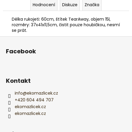
Hodnocení
Diskuze
Značka
Délka rukojeti: 60cm, štítek TearAway, objem 15l,
rozměry: 37x41x11,5cm, čistit pouze houbičkou, nesmí
se prát.
Z
á
Facebook
p
a
t
í
Kontakt
info
@
ekomazlicek.cz
+420 604 494 707
ekomazlicek.cz
ekomazlicek.cz