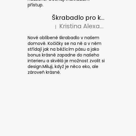
přístup.
Škrabadlo pro kočky CUBE Colour
Kristina Alexandrová
|
Hodnocení produktu je 5 z 5 hvězdiček.
Nové oblíbené škrabadlo v našem
domově. Kočičky se na ně a v něm
střídají jak na běžícím pásu a jako
bonus krásně zapadne do našeho
interieru a skvělá je možnost zvolit si
design.Miluji, když je něco eko, ale
zároveň krásné.