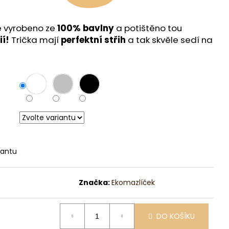
je vyrobeno ze
100% bavlny
a potištěno tou
ií!
Trička mají
perfektní střih
a tak skvěle sedí na
iantu
Značka:
Ekomazlíček
DO KOŠÍKU