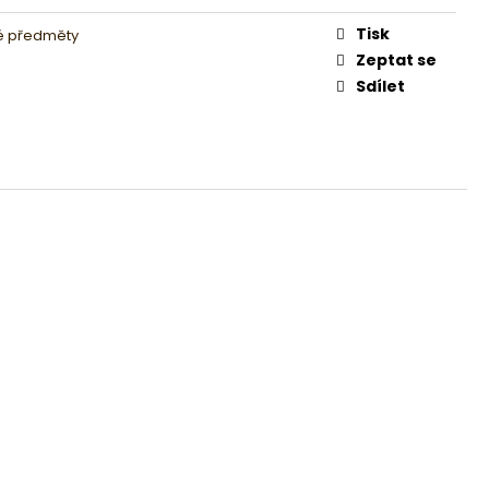
Tisk
é předměty
Zeptat se
Sdílet