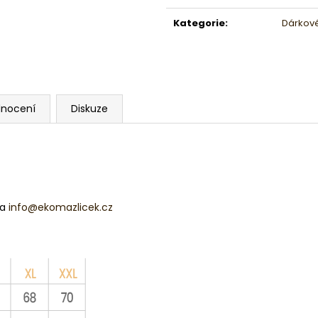
Měrná
cena:
Kategorie
:
Dárkov
nocení
Diskuze
na
info@ekomazlicek.cz