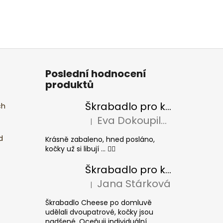
Poslední hodnocení
produktů
Škrabadlo pro kočky BASIC Colour
ch
Eva Dokoupilová
|
Hodnocení produktu je 5 z 5 hvězdiček.
d
Krásně zabaleno, hned posláno,
kočky už si libují ... 👍🏻
Škrabadlo pro kočky CHEESE ELIPSE colour
Jana Stárková
|
Hodnocení produktu je 5 z 5 hvězdiček.
Škrabadlo Cheese po domluvě
udělali dvoupatrové, kočky jsou
nadšené. Oceňuji individuální