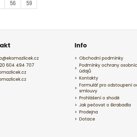
akt
Info
o
@
ekomazlicek.cz
Obchodní podmínky
20 604 494 707
Podmínky ochrany osobní
údajů
omazlicek.cz
Kontakty
omazlicek.cz
Formulář pro odstoupení o
smlouvy
Prohlášení o shodě
Jak pečovat o škrabadla
Prodejna
Dotace