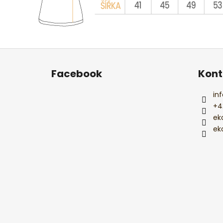
Z
á
Facebook
Kont
p
a
inf
t
+4
í
ek
ek