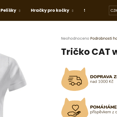
Pelíšky
Hračky pro kočky
Stelivo
Dá
CZ
Co potřebujete najít?
Průměrné
Neohodnoceno
Podrobnosti h
hodnocení
Tričko CAT 
produktu
HLEDAT
je
0,0
z
5
Doporučujeme
hvězdiček.