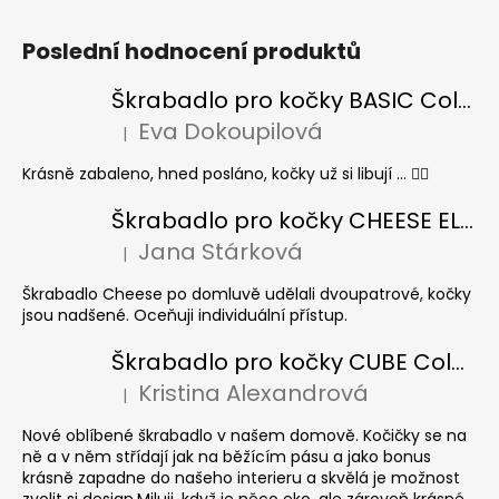
Poslední hodnocení produktů
Škrabadlo pro kočky BASIC Colour
Eva Dokoupilová
|
Hodnocení produktu je 5 z 5 hvězdiček.
Krásně zabaleno, hned posláno, kočky už si libují ... 👍🏻
Škrabadlo pro kočky CHEESE ELIPSE colour
Jana Stárková
|
Hodnocení produktu je 5 z 5 hvězdiček.
Škrabadlo Cheese po domluvě udělali dvoupatrové, kočky
jsou nadšené. Oceňuji individuální přístup.
Škrabadlo pro kočky CUBE Colour
Kristina Alexandrová
|
Hodnocení produktu je 5 z 5 hvězdiček.
Nové oblíbené škrabadlo v našem domově. Kočičky se na
ně a v něm střídají jak na běžícím pásu a jako bonus
krásně zapadne do našeho interieru a skvělá je možnost