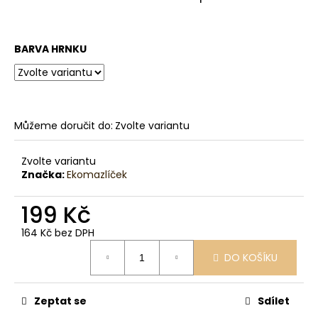
č
u
j
e
BARVA HRNKU
m
e
Můžeme doručit do:
Zvolte variantu
Zvolte variantu
Značka:
Ekomazlíček
199 Kč
164 Kč bez DPH
Měrná
DO KOŠÍKU
cena:
Zeptat se
Sdílet