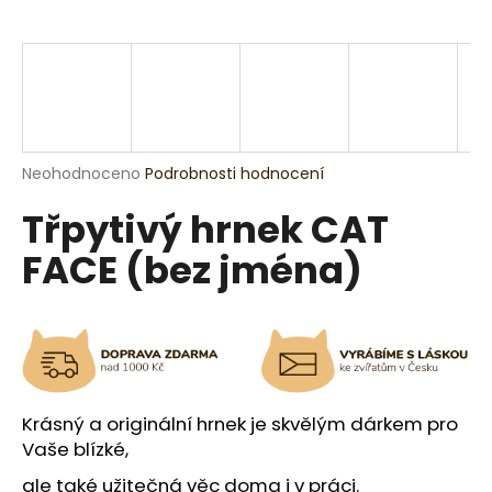
a
j
í
t
?
Průměrné
Neohodnoceno
Podrobnosti hodnocení
hodnocení
Třpytivý hrnek CAT
produktu
je
HLEDAT
FACE (bez jména)
0,0
z
5
hvězdiček.
D
o
p
o
Krásný a originální hrnek je skvělým dárkem pro
r
Vaše blízké,
u
ale také užitečná věc doma i v práci.