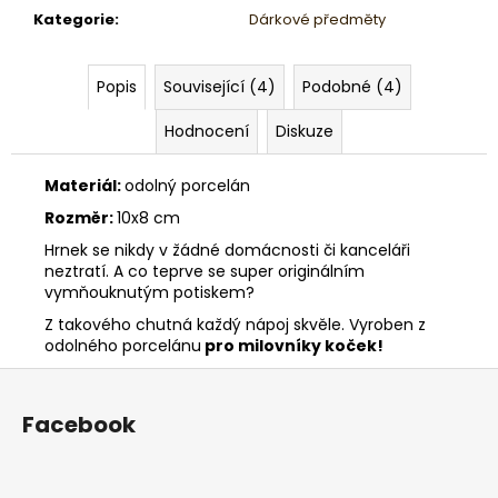
Kategorie
:
Dárkové předměty
Popis
Související (4)
Podobné (4)
Hodnocení
Diskuze
Materiál:
odolný porcelán
Rozměr:
10x8 cm
Hrnek se nikdy v žádné domácnosti či kanceláři
neztratí. A co teprve se super originálním
vymňouknutým potiskem?
Z takového chutná každý nápoj skvěle. Vyroben z
odolného porcelánu
pro milovníky koček!
Z
á
Facebook
p
a
t