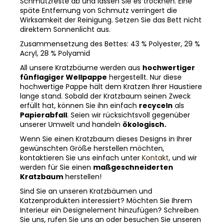
Schmutzreste ab und lassen Sie es trocknen. Eine
späte Entfernung von Schmutz verringert die
Wirksamkeit der Reinigung. Setzen Sie das Bett nicht
direktem Sonnenlicht aus.
Zusammensetzung des Bettes: 43 % Polyester, 29 %
Acryl, 28 % Polyamid
All unsere Kratzbäume werden aus
hochwertiger
fünflagiger Wellpappe
hergestellt. Nur diese
hochwertige Pappe hält dem Kratzen Ihrer Haustiere
lange stand. Sobald der Kratzbaum seinen Zweck
erfüllt hat, können Sie ihn einfach
recyceln
als
Papierabfall
. Seien wir rücksichtsvoll gegenüber
unserer Umwelt und handeln
ökologisch.
Wenn Sie einen Kratzbaum dieses Designs in Ihrer
gewünschten Größe herstellen möchten,
kontaktieren Sie uns einfach unter
Kontakt
, und wir
werden für Sie einen
maßgeschneiderten
Kratzbaum
herstellen!
Sind Sie an unseren Kratzbäumen und
Katzenprodukten interessiert? Möchten Sie Ihrem
Interieur ein Designelement hinzufügen? Schreiben
Sie uns, rufen Sie uns an oder besuchen Sie unseren