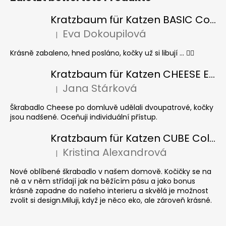
Kratzbaum für Katzen BASIC Colour
Eva Dokoupilová
|
Die Produktbewertung beträgt 5 von 5 Sternen.
Krásně zabaleno, hned posláno, kočky už si libují ... 👍🏻
Kratzbaum für Katzen CHEESE ELIPSE colour
Jana Stárková
|
Die Produktbewertung beträgt 5 von 5 Sternen.
Škrabadlo Cheese po domluvě udělali dvoupatrové, kočky
jsou nadšené. Oceňuji individuální přístup.
Kratzbaum für Katzen CUBE Colour
Kristina Alexandrová
|
Die Produktbewertung beträgt 5 von 5 Sternen.
Nové oblíbené škrabadlo v našem domově. Kočičky se na
ně a v něm střídají jak na běžícím pásu a jako bonus
krásně zapadne do našeho interieru a skvělá je možnost
zvolit si design.Miluji, když je něco eko, ale zároveň krásné.