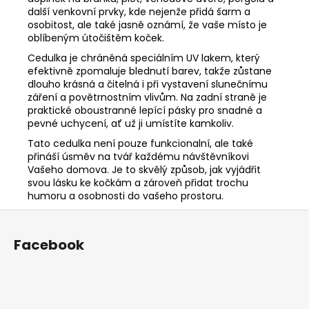
další venkovní prvky, kde nejenže přidá šarm a
osobitost, ale také jasně oznámí, že vaše místo je
oblíbeným útočištěm koček.
Cedulka je chráněná speciálním UV lakem, který
efektivně zpomaluje blednutí barev, takže zůstane
dlouho krásná a čitelná i při vystavení slunečnímu
záření a povětrnostním vlivům. Na zadní straně je
praktické oboustranné lepící pásky pro snadné a
pevné uchycení, ať už ji umístíte kamkoliv.
Tato cedulka není pouze funkcionalní, ale také
přináší úsměv na tvář každému návštěvníkovi
Vašeho domova. Je to skvělý způsob, jak vyjádřit
svou lásku ke kočkám a zároveň přidat trochu
humoru a osobnosti do vašeho prostoru.
Z
á
Facebook
p
a
t
í