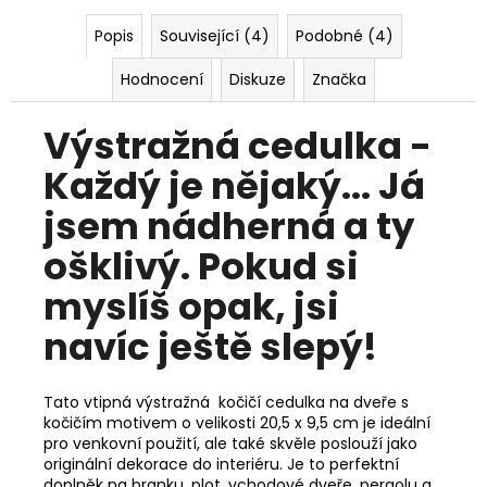
Popis
Související (4)
Podobné (4)
Hodnocení
Diskuze
Značka
Výstražná cedulka -
Každý je nějaký... Já
jsem nádherná a ty
ošklivý. Pokud si
myslíš opak, jsi
navíc ještě slepý!
Tato vtipná výstražná kočičí cedulka na dveře s
kočičím motivem o velikosti 20,5 x 9,5 cm je ideální
pro venkovní použití, ale také skvěle poslouží jako
originální dekorace do interiéru. Je to perfektní
doplněk na branku, plot, vchodové dveře, pergolu a