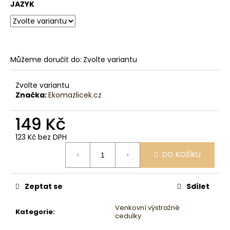
č
JAZYK
u
j
e
m
e
Můžeme doručit do:
Zvolte variantu
Zvolte variantu
Značka:
Ekomazlicek.cz
149 Kč
123 Kč bez DPH
Měrná
DO KOŠÍKU
cena:
Zeptat se
Sdílet
Venkovní výstražné
Kategorie
:
cedulky