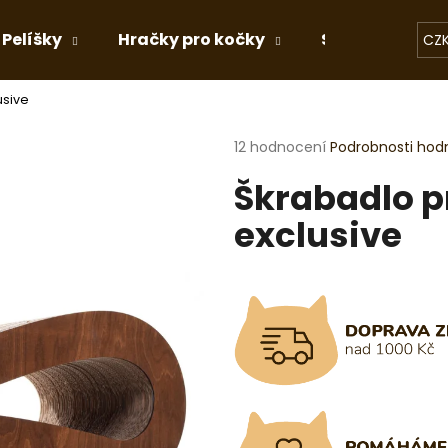
Pelíšky
Hračky pro kočky
Stelivo
Dá
CZ
usive
Co potřebujete najít?
Průměrné
12 hodnocení
Podrobnosti hod
hodnocení
Škrabadlo pr
produktu
HLEDAT
je
exclusive
4,3
z
5
Doporučujeme
hvězdiček.