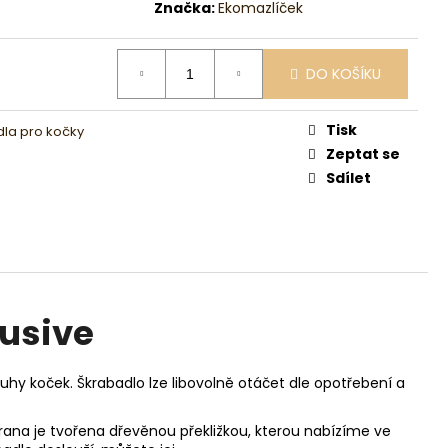
Značka:
Ekomazlíček
DO KOŠÍKU
Tisk
la pro kočky
Zeptat se
Sdílet
lusive
hy koček. Škrabadlo lze libovolně otáčet dle opotřebení a
strana je tvořena dřevěnou překližkou, kterou nabízíme ve