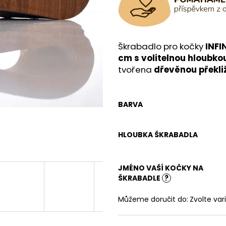
Škrabadlo pro kočky
INFI
cm s volitelnou hloubko
tvořena
dřevěnou překli
BARVA
HLOUBKA ŠKRABADLA
JMÉNO VAŠÍ KOČKY NA
ŠKRABADLE
?
Můžeme doručit do:
Zvolte var