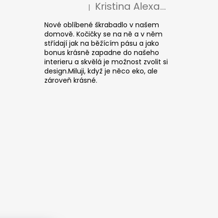
Kristina Alexandrová
|
Hodnocení produktu je 5 z 5 hvězdiček.
Nové oblíbené škrabadlo v našem
domově. Kočičky se na ně a v něm
střídají jak na běžícím pásu a jako
bonus krásně zapadne do našeho
interieru a skvělá je možnost zvolit si
design.Miluji, když je něco eko, ale
zároveň krásné.