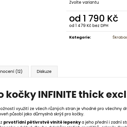
Zvolte variantu
od
1 790 Kč
od
1 479 Kč
bez DPH
Měrná
cena:
Kategorie
:
Škrabad
nocení (12)
Diskuze
 kočky INFINITE thick exc
žností využití ze všech různých stran je vhodné pro všechny dru
oveň působí jako důmyslná skrýš pro kočky.
 z
prvotřídní pětivrstvé vlnité lepenky
a jeho přední i zadní 