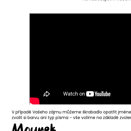
V případě Vašeho zájmu můžeme škrabadlo opatřit jménem
zvolit si barvu ani typ písma - vše volíme na základě zvol