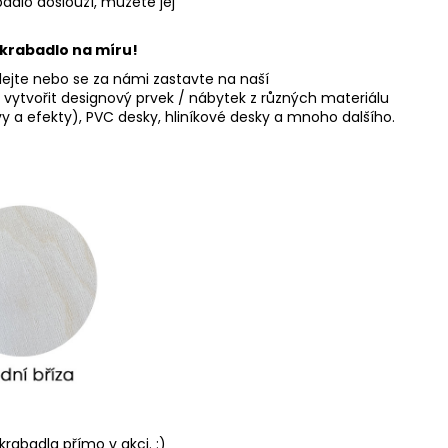
adlo doslouží, můžete jej
krabadlo na míru!
olejte nebo se za námi zastavte na naší
tvořit designový prvek / nábytek z různých materiálu
rvy a efekty), PVC desky, hliníkové desky a mnoho dalšího.
rabadla přímo v akci. :)