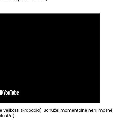
e velikosti škrabadla). Bohužel momentálně není možné
k níže).