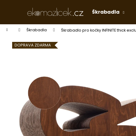
K
Přejít
na
o
Škrabadla
obsah
Zpět
Zpět
š
do
do
í
Domů
Škrabadla
Škrabadlo pro kočky INFINITE thick excl
k
obchodu
obchodu
DOPRAVA ZDARMA