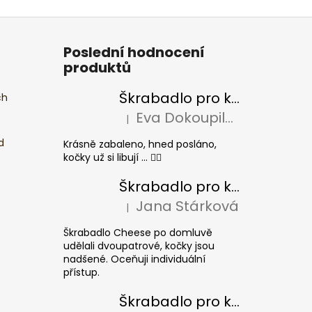
Poslední hodnocení
produktů
Škrabadlo pro kočky BASIC Colour
ch
Eva Dokoupilová
|
Hodnocení produktu je 5 z 5 hvězdiček.
d
Krásně zabaleno, hned posláno,
kočky už si libují ... 👍🏻
Škrabadlo pro kočky CHEESE ELIPSE colour
Jana Stárková
|
Hodnocení produktu je 5 z 5 hvězdiček.
Škrabadlo Cheese po domluvě
udělali dvoupatrové, kočky jsou
nadšené. Oceňuji individuální
přístup.
Škrabadlo pro kočky CUBE Colour