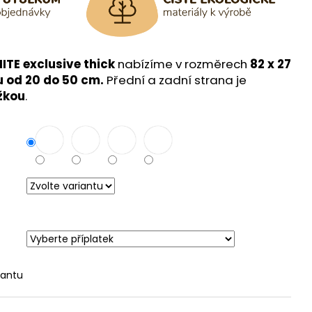
NITE exclusive thick
nabízíme v rozměrech
82 x 27
u od 20 do 50 cm.
Přední a zadní strana je
žkou
.
iantu