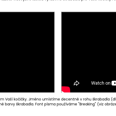
 Vaší kočičky. Jméno umístíme decentně v rohu škrabadla (dl
ené barvy škrabadla. Font písma používáme "Breaking" (viz obráze