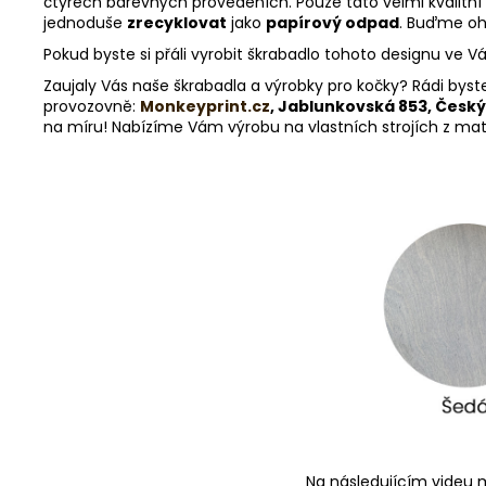
čtyřech barevných provedeních. Pouze tato velmi kvalitní
jednoduše
zrecyklovat
jako
papírový odpad
. Buďme oh
Pokud byste si přáli vyrobit škrabadlo tohoto designu ve 
Zaujaly Vás naše škrabadla a výrobky pro kočky? Rádi byst
provozovně:
Monkeyprint.cz
, Jablunkovská 853, Český
na míru! Nabízíme Vám výrobu na vlastních strojích z materi
Na následujícím videu m