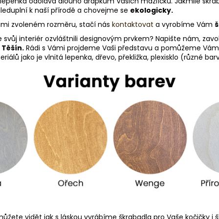
 lepenka odolává dlouho drápkům Vašich mazlíčků. Jakmile škrab
leduplní k naší přírodě a chovejme se
ekologicky.
Vámi zvoleném rozměru, stačí nás
kontaktovat
a vyrobíme Vám
š
e svůj interiér ozvláštnili designovým prvkem? Napište nám, zav
 Těšín.
Rádi s Vámi projdeme Vaši představu a pomůžeme Vám vy
álů jako je vlnitá lepenka, dřevo, překližka, plexisklo (různé ba
ůžete vidět jak s láskou vyrábíme škrabadla pro Vaše kočičky i šk