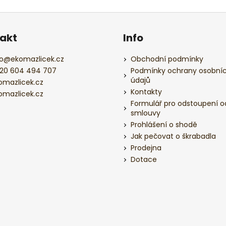
akt
Info
o
@
ekomazlicek.cz
Obchodní podmínky
20 604 494 707
Podmínky ochrany osobní
údajů
omazlicek.cz
Kontakty
omazlicek.cz
Formulář pro odstoupení o
smlouvy
Prohlášení o shodě
Jak pečovat o škrabadla
Prodejna
Dotace