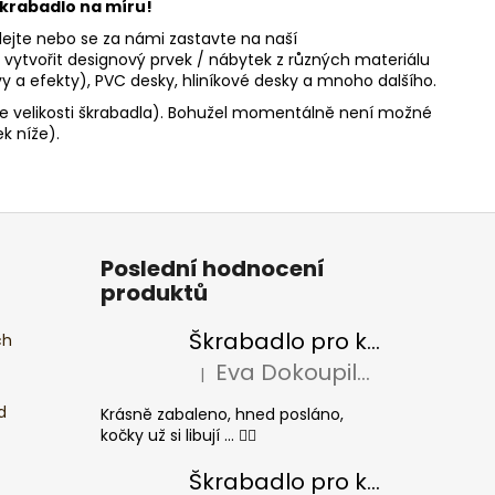
krabadlo na míru!
olejte nebo se za námi zastavte na naší
tvořit designový prvek / nábytek z různých materiálu
rvy a efekty), PVC desky, hliníkové desky a mnoho dalšího.
e velikosti škrabadla). Bohužel momentálně není možné
k níže).
Poslední hodnocení
produktů
Škrabadlo pro kočky BASIC Colour
ch
Eva Dokoupilová
|
Hodnocení produktu je 5 z 5 hvězdiček.
d
Krásně zabaleno, hned posláno,
kočky už si libují ... 👍🏻
Škrabadlo pro kočky CHEESE ELIPSE colour