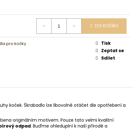
DO KOŠÍKU
Tisk
la pro kočky
Zeptat se
Sdílet
hy koček. Škrabadlo lze libovolně otáčet dle opotřebení a
dobena originálním motivem. Pouze tato velmi kvalitní
pírový odpad
. Buďme ohleduplní k naší přírodě a