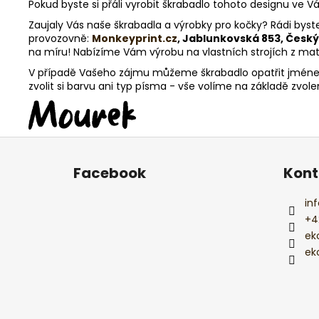
Pokud byste si přáli vyrobit škrabadlo tohoto designu ve 
Zaujaly Vás naše škrabadla a výrobky pro kočky? Rádi byst
provozovně:
Monkeyprint.cz
, Jablunkovská 853, Český
na míru! Nabízíme Vám výrobu na vlastních strojích z materi
V případě Vašeho zájmu můžeme škrabadlo opatřit jménem
zvolit si barvu ani typ písma - vše volíme na základě zvol
Z
á
Facebook
Kont
p
a
inf
t
+4
í
ek
ek