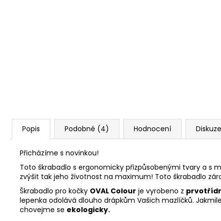
Popis
Podobné (4)
Hodnocení
Diskuz
Přicházíme s novinkou!
Toto škrabadlo s ergonomicky přizpůsobenými tvary a s mo
zvýšit tak jeho životnost na maximum! Toto škrabadlo zár
Škrabadlo pro kočky
OVAL Colour
je vyrobeno z
prvotřídn
lepenka odolává dlouho drápkům Vašich mazlíčků. Jakmile
chovejme se
ekologicky.