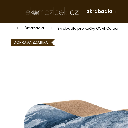
K
Přejít
na
o
Škrabadla
obsah
Zpět
Zpět
š
do
do
í
Domů
Škrabadla
Škrabadlo pro kočky OVAL Colour
k
obchodu
obchodu
DOPRAVA ZDARMA