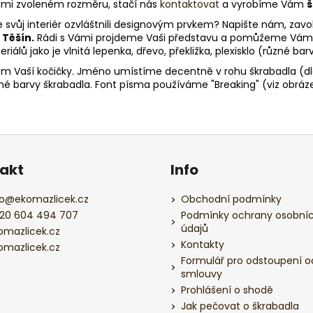
Vámi zvoleném rozměru, stačí nás
kontaktovat
a vyrobíme Vám
š
e svůj interiér ozvláštnili designovým prvkem? Napište nám, zav
 Těšín.
Rádi s Vámi projdeme Vaši představu a pomůžeme Vám vy
álů jako je vlnitá lepenka, dřevo, překližka, plexisklo (různé ba
 Vaší kočičky. Jméno umístíme decentně v rohu škrabadla (dl
ené barvy škrabadla. Font písma používáme "Breaking" (viz obráze
akt
Info
o
@
ekomazlicek.cz
Obchodní podmínky
20 604 494 707
Podmínky ochrany osobní
údajů
omazlicek.cz
Kontakty
omazlicek.cz
Formulář pro odstoupení o
smlouvy
Prohlášení o shodě
Jak pečovat o škrabadla