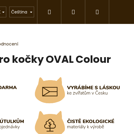
Hledat
Přihlášení
Nákupní
rkové předměty
Chovatelské stanice
Pom
K
Čeština
košík
odnocení
ro kočky OVAL Colour