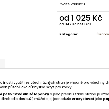
Zvolte variantu
od
1 025 Kč
od
847 Kč
bez DPH
Měrná
cena:
Kategorie
:
Škrabad
e
žností využití ze všech různých stran je vhodné pro všechny dru
oveň působí jako důmyslná skrýš pro kočky.
í pětivrstvé vlnité lepenky
a jeho přední i zadní strana je oz
 škrabadlo doslouží, můžete jej jednoduše
zrecyklovat
jako
pa