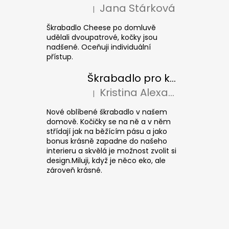
Jana Stárková
|
Hodnocení produktu je 5 z 5 hvězdiček.
Škrabadlo Cheese po domluvě
udělali dvoupatrové, kočky jsou
nadšené. Oceňuji individuální
přístup.
Škrabadlo pro kočky CUBE Colour
Kristina Alexandrová
|
Hodnocení produktu je 5 z 5 hvězdiček.
Nové oblíbené škrabadlo v našem
domově. Kočičky se na ně a v něm
střídají jak na běžícím pásu a jako
bonus krásně zapadne do našeho
interieru a skvělá je možnost zvolit si
design.Miluji, když je něco eko, ale
zároveň krásné.