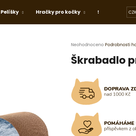
Pelíšky
Hračky pro kočky
Stelivo
Dá
CZ
Co potřebujete najít?
Průměrné
Neohodnoceno
Podrobnosti h
hodnocení
Škrabadlo p
produktu
HLEDAT
je
0,0
z
5
Doporučujeme
hvězdiček.